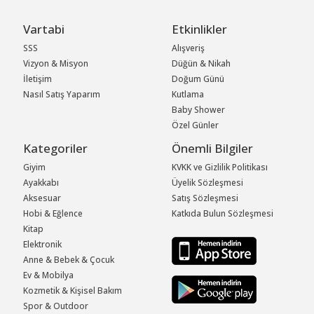
Vartabi
Etkinlikler
SSS
Alışveriş
Vizyon & Misyon
Düğün & Nikah
İletişim
Doğum Günü
Nasıl Satış Yaparım
Kutlama
Baby Shower
Özel Günler
Kategoriler
Önemli Bilgiler
Giyim
KVKK ve Gizlilik Politikası
Ayakkabı
Üyelik Sözleşmesi
Aksesuar
Satış Sözleşmesi
Hobi & Eğlence
Katkıda Bulun Sözleşmesi
Kitap
Elektronik
Anne & Bebek & Çocuk
Ev & Mobilya
Kozmetik & Kişisel Bakım
Spor & Outdoor