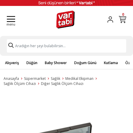
0
Alışveriş
Düğün
Baby Shower
Doğum Günü
Kutlama
Özel
Anasayfa
Süpermarket
Sağlık
Medikal Ekipman
Sağlık Ölçüm Cihazı
Diğer Sağlık Ölçüm Cihazı