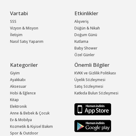
Vartabi
Etkinlikler
SSS
Alışveriş
Vizyon & Misyon
Düğün & Nikah
İletişim
Doğum Günü
Nasıl Satış Yaparım
Kutlama
Baby Shower
Özel Günler
Kategoriler
Önemli Bilgiler
Giyim
KVKK ve Gizlilik Politikası
Ayakkabı
Üyelik Sözleşmesi
Aksesuar
Satış Sözleşmesi
Hobi & Eğlence
Katkıda Bulun Sözleşmesi
Kitap
Elektronik
Anne & Bebek & Çocuk
Ev & Mobilya
Kozmetik & Kişisel Bakım
Spor & Outdoor