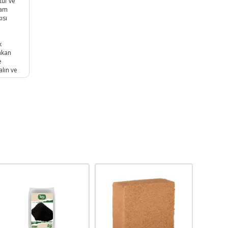
tüf ve
tam
ısı
ı
k
akan
e
alın ve
mayın;
 ortam
ni göz