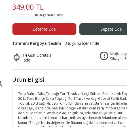
itaplar
Epilatör
Tesettür Giyim
Ev Terliği & Botu
Çocuk ve Ebeveyn Kitapları
Foto & Kamera
Kemer & Pantolon Askısı
349,00 TL
 Albümü
Kolonya
Yolluk
Medikal Ekipman
Figür Oyuncaklar
Çay ve Kahve Demleme
Saç Kremi
Broş
cuk Kitapları
 Terlik
Tıraş Makinesi
Eşarp
Acil Durum & Güvenlik Ekipman
Ev Botu
Aktivite & Eğitici Kitaplar
Plaj Giyim
Kemer
k
Cinsel Sağlık
Oyun Hamurları
Mutfak Saklama ve Düzenle
Saç Şekillendirici Ürünler
Yaka İğnesi
(0) Değerlendirme
bi Kitapları
caklar
kabısı
Saç Düzleştirici
Tesettür Elbise
Tıraş,Ağda ve Epilasyon
Elektrik & Aydınlatma
Ev Terliği
Güvenlik Kiti
Çocuk Bakımı & Ebeveynlik
Bikini Takımı
Pantolon Askısı
Oyuncak Araçlar
Baharatlık
Diğer Aksesuar
an
i
ooter&Paten
Saç Kurutma Makinesi
Tesettür Gömlek
Ağda & Tüy Dökücü
Abajur
Panduf
İlk Yardım Seti
Çocuk Masal ve Öykü Kitabı
Bikini Altı
Saç Aksesuarı
Listeme Ekle
Sepete Ekle
rı
Oyuncak Bebek
itimi
llı Araçlar
let
Tesettür Plaj Giyim
Islak Tıraş
Aplik
Patik
Banyo
Deniz Şortu
Klima & Isıtıcı
Saç Bandı
Diğer Oyuncaklar
Ürünleri
isyon
Tesettür Etek
Kaş Makası
Avize
Banyo Tekstili
Mayo
m
Klima
Ayakkabı Bakım Malzemesi
Toka
Tahmini Kargoya Teslim :
3 iş günü içerisinde
ık
nleri
ı
Tesettür Ceket & Yelek
Cımbız
Lambader
Banyo Aksesuarları
Bone & Deniz Gözlüğü
Vantilatör
Taç
Mağazay
14 Gün Ücretsiz
 Oyuncakları
Tesettür Takımlar
Mayokini
Isıtıcı
Bandana
Şikayet E
İade
esuarları
Tesettür Abiye
Pareo
Plaj Havlusu
Ürün Bilgisi
Toru Bahçe Saksı Toprağı Torf Tavuk ve Keçi Gübreli Perlit Katkılı To
20 Lt Toru Bahçe Saksı Toprağı Torf Tavuk ve Keçi Gübreli Perlit Katkı
Toprak 20 Lt sağlıklı, uzun ömürlü fidanların yetiştirilmesi için fidanın
dikileceği, içeriğinde besleyici doğal katkılar olan karışım toprağına 
addır; Fidanları dikmek için açılan çukura, fide büyüklüğü ve çukur
büyüklüğüne göre konacak harç miktarı ayarlanarak fidanların altına
konur; Zengin besin değerleri ile fidanın sağlıklı beslenmesi ve hızlı