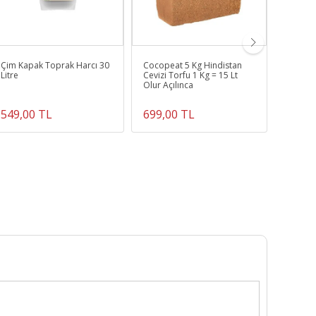
Çim Kapak Toprak Harcı 30
Cocopeat 5 Kg Hindistan
Toprak 
Litre
Cevizi Torfu 1 Kg = 15 Lt
Leonard
Olur Açılınca
gübresi
Toplam
40-50
549,00 TL
699,00 TL
799,0