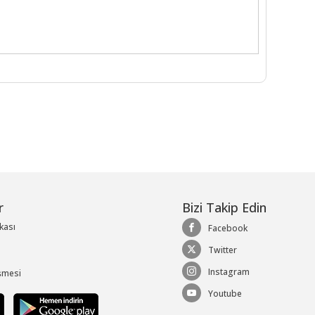
r
Bizi Takip Edin
ikası
Facebook
Twitter
Instagram
şmesi
Youtube