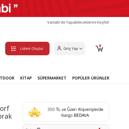
Vartabi'de Yapabileceklerini Keşfet!
0
Listeni Oluştur
Giriş Yap
UTDOOR
KİTAP
SÜPERMARKET
POPÜLER ÜRÜNLER
orf
prak