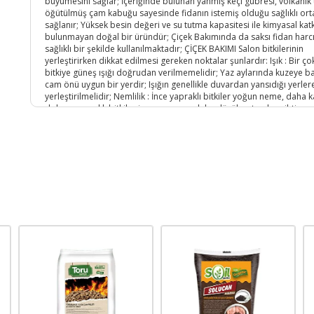
büyümesini sağlar; İçeriğinde bulunan yanmış keçi gübresi, volkanik 
öğütülmüş çam kabuğu sayesinde fidanın istemiş olduğu sağlıklı or
sağlanır; Yüksek besin değeri ve su tutma kapasitesi ile kimyasal katk
bulunmayan doğal bir üründür; Çiçek Bakımında da saksı fidan harc
sağlıklı bir şekilde kullanılmaktadır; ÇİÇEK BAKIMI Salon bitkilerinin
yerleştirirken dikkat edilmesi gereken noktalar şunlardır: Işık : Bir ço
bitkiye güneş ışığı doğrudan verilmemelidir; Yaz aylarında kuzeye b
cam önü uygun bir yerdir; Işığın genellikle duvardan yansıdığı yerler
yerleştirilmelidir; Nemlilik : İnce yapraklı bitkiler yoğun neme, daha k
dolgun yapraklı bitkiler ise nem oranı daha düşük ortamlara ihtiyaç
duyarlar; Isı : Büyüme dönemlerinde bitkinin bulunduğu ortamın ısı
değişikliğine fazla uğramaması gereklidir; Soğuk havalarda bitkileri
soğuğun girebileceği, cam kenarlarında ve perde arkalarında bırak
Ateş ya da kalorifer yanına koymayın; Bitkileri hastalıklardan ve
böceklerden korumak, tedavi etmekten daha kolaydır; Bu nedenle
bitkilerin güçlü ve sağlıklı olmalarını sağlamak amacıyla ideal bir bir
yaratmalıyız; Hastalıklı bir bitkiyi, diğer bitkilere de bulaşma ihtimali
önünde bulundurarak diğerlerinden hemen ayırmalısınız; ;;
Ürün Kodu :
14915-KayacanTicaretb65b2151-a3c