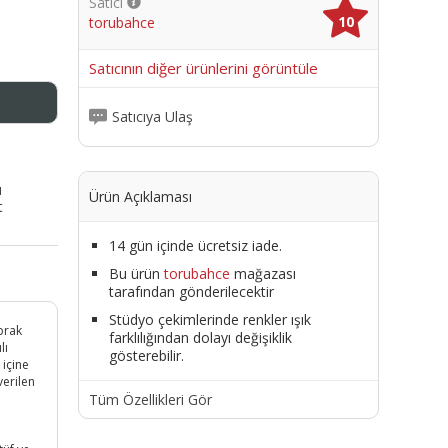
Satıcı
10
torubahce
me
Satıcının diğer ürünlerini görüntüle
Satıcıya Ulaş
ı
Ürün Açıklaması
t
14 gün içinde ücretsiz iade.
Bu ürün
torubahce
mağazası
tarafından gönderilecektir
Stüdyo çekimlerinde renkler ışık
prak
farklılığından dolayı değişiklik
lı
gösterebilir.
 içine
verilen
Tüm Özellikleri Gör