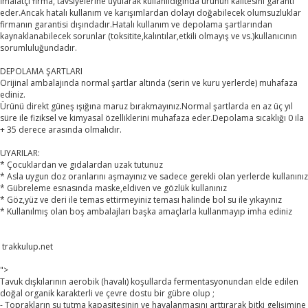
İmalatçı firma, tavsiyelerine uyularak kullanıldığında ürünün kalitesini garanti
eder.Ancak hatalı kullanım ve karışımlardan dolayı doğabilecek olumsuzluklar
firmanın garantisi dışındadır.Hatalı kullanım ve depolama şartlarından
kaynaklanabilecek sorunlar (toksitite,kalıntılar,etkili olmayış ve vs.)kullanıcının
sorumluluğundadır.
DEPOLAMA ŞARTLARI
Orijinal ambalajında normal şartlar altında (serin ve kuru yerlerde) muhafaza
ediniz.
Ürünü direkt güneş ışığına maruz bırakmayınız.Normal şartlarda en az üç yıl
süre ile fiziksel ve kimyasal özelliklerini muhafaza eder.Depolama sıcaklığı 0 ila
+ 35 derece arasında olmalıdır.
UYARILAR:
* Çocuklardan ve gıdalardan uzak tutunuz
* Asla uygun doz oranlarını aşmayınız ve sadece gerekli olan yerlerde kullanınız
* Gübreleme esnasında maske,eldiven ve gözlük kullanınız
* Göz,yüz ve deri ile temas ettirmeyiniz teması halinde bol su ile yıkayınız
* Kullanılmış olan boş ambalajları başka amaçlarla kullanmayıp imha ediniz
trakkulup.net
">
Tavuk dışkılarının aerobik (havalı) koşullarda fermentasyonundan elde edilen
doğal organik karakterli ve çevre dostu bir gübre olup ;
- Toprakların su tutma kapasitesinin ve havalanmasını arttırarak bitki gelişimine