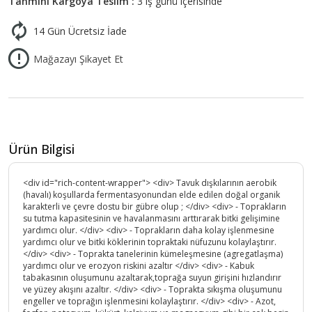
Tahmini Kargoya Teslim :
3 iş günü içerisinde
14 Gün Ücretsiz İade
Mağazayı Şikayet Et
Ürün Bilgisi
<div id="rich-content-wrapper"> <div> Tavuk dışkılarının aerobik
(havalı) koşullarda fermentasyonundan elde edilen doğal organik
karakterli ve çevre dostu bir gübre olup ; </div> <div> - Toprakların
su tutma kapasitesinin ve havalanmasını arttırarak bitki gelişimine
yardımcı olur. </div> <div> - Toprakların daha kolay işlenmesine
yardımcı olur ve bitki köklerinin topraktaki nüfuzunu kolaylaştırır.
</div> <div> - Toprakta tanelerinin kümeleşmesine (agregatlaşma)
yardımcı olur ve erozyon riskini azaltır </div> <div> - Kabuk
tabakasının oluşumunu azaltarak,toprağa suyun girişini hızlandırır
ve yüzey akışını azaltır. </div> <div> - Toprakta sıkışma oluşumunu
engeller ve toprağın işlenmesini kolaylaştırır. </div> <div> - Azot,