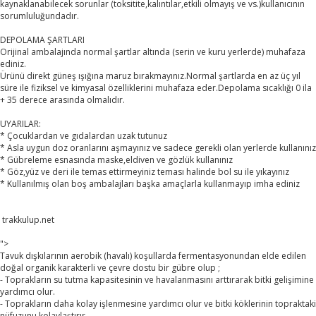
kaynaklanabilecek sorunlar (toksitite,kalıntılar,etkili olmayış ve vs.)kullanıcının
sorumluluğundadır.
DEPOLAMA ŞARTLARI
Orijinal ambalajında normal şartlar altında (serin ve kuru yerlerde) muhafaza
ediniz.
Ürünü direkt güneş ışığına maruz bırakmayınız.Normal şartlarda en az üç yıl
süre ile fiziksel ve kimyasal özelliklerini muhafaza eder.Depolama sıcaklığı 0 ila
+ 35 derece arasında olmalıdır.
UYARILAR:
* Çocuklardan ve gıdalardan uzak tutunuz
* Asla uygun doz oranlarını aşmayınız ve sadece gerekli olan yerlerde kullanınız
* Gübreleme esnasında maske,eldiven ve gözlük kullanınız
* Göz,yüz ve deri ile temas ettirmeyiniz teması halinde bol su ile yıkayınız
* Kullanılmış olan boş ambalajları başka amaçlarla kullanmayıp imha ediniz
trakkulup.net
">
Tavuk dışkılarının aerobik (havalı) koşullarda fermentasyonundan elde edilen
doğal organik karakterli ve çevre dostu bir gübre olup ;
- Toprakların su tutma kapasitesinin ve havalanmasını arttırarak bitki gelişimine
yardımcı olur.
- Toprakların daha kolay işlenmesine yardımcı olur ve bitki köklerinin topraktaki
nüfuzunu kolaylaştırır.