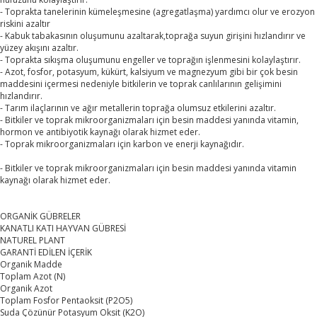
- Toprakta tanelerinin kümeleşmesine (agregatlaşma) yardımcı olur ve erozyon
riskini azaltır
- Kabuk tabakasının oluşumunu azaltarak,toprağa suyun girişini hızlandırır ve
yüzey akışını azaltır.
- Toprakta sıkışma oluşumunu engeller ve toprağın işlenmesini kolaylaştırır.
- Azot, fosfor, potasyum, kükürt, kalsiyum ve magnezyum gibi bir çok besin
maddesini içermesi nedeniyle bitkilerin ve toprak canlılarının gelişimini
hızlandırır.
- Tarım ilaçlarının ve ağır metallerin toprağa olumsuz etkilerini azaltır.
- Bitkiler ve toprak mikroorganizmaları için besin maddesi yanında vitamin,
hormon ve antibiyotik kaynağı olarak hizmet eder.
- Toprak mikroorganizmaları için karbon ve enerji kaynağıdır.
- Bitkiler ve toprak mikroorganizmaları için besin maddesi yanında vitamin
kaynağı olarak hizmet eder.
ORGANİK GÜBRELER
KANATLI KATI HAYVAN GÜBRESİ
NATUREL PLANT
GARANTİ EDİLEN İÇERİK
Organik Madde
Toplam Azot (N)
Organik Azot
Toplam Fosfor Pentaoksit (P2O5)
Suda Çözünür Potasyum Oksit (K2O)