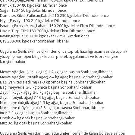
Çeltik,Ayçiçeği,Şeker Pancarı 180-200 kg/dekar Ekimden önce
Pamuk 150-180 kg/dekar Ekimden önce
Soğan 120-150 kg/dekar Ekimden önce
Domates,Biber,Patlıcan,Kabak 210-230 kg/dekar Dikimden önce
Hıyar,Fasulye 190-210 kg/dekar Dikimden önce
Ispanak,Pırasa,Marul,Lahana 150-200 kg/dekar Ekim-Dikimden önce
Havuç,Turp,Çilek 180-200 kg/dekar Ekim-Dikimden önce
Kavun,Karpuz 160-180 kg/dekar Ekim-Dikimden önce
Çay 200-300 kg/dekar Sonbahar,İlkbahar
Uygulama Şekli: Ekim ve dikimden önce toprak hazırlığı aşamasında toprak
yüzeyine homojen bir şekilde serpilerek uygulanmalı ve toprakta iyice
karıştırılmalıdır.
Meyve Ağaçları (küçük ağaç) 1-2 kg ağaç başına Sonbahar,İlkbahar
Meyve Ağaçları (büyük ağaç) 2-4 kg ağaç başına Sonbahar,İlkbahar
Bağ (yeni tesis edilmiş) 1-3 kg omca başına Sonbahar,İlkbahar
Bağ (meyvede) 3-5 kg omca başına Sonbahar,İlkbahar
Zeytin (küçük ağaç) 3-5 kg ağaç başına Sonbahar,İlkbahar
Zeytin (büyük ağaç) 7-10 kg ağaç başına Sonbahar,İlkbahar
Narenciye (küçük ağaç) 1-3 kg ağaç başına Sonbahar,İlkbahar
Narenciye (büyük ağaç) 3-5 kg ağaç başına Sonbahar,İlkbahar
İncir 2-3 kg ağaç başına Sonbahar,İlkbahar
Fındık 2-4 kg ocak başına Sonbahar,İlkbahar
Muz 3-5 kg ocak başına Sonbahar,İlkbahar
Uygulama Şekli: Ağaçların taç izdüşümleri içerisinde kalan bölgeye eşit bir