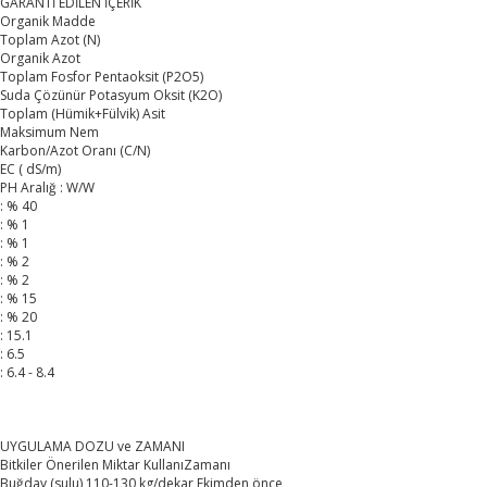
GARANTİ EDİLEN İÇERİK
Organik Madde
Toplam Azot (N)
Organik Azot
Toplam Fosfor Pentaoksit (P2O5)
Suda Çözünür Potasyum Oksit (K2O)
Toplam (Hümik+Fülvik) Asit
Maksimum Nem
Karbon/Azot Oranı (C/N)
EC ( dS/m)
PH Aralığ : W/W
: % 40
: % 1
: % 1
: % 2
: % 2
: % 15
: % 20
: 15.1
: 6.5
: 6.4 - 8.4
UYGULAMA DOZU ve ZAMANI
Bitkiler Önerilen Miktar KullanıZamanı
Buğday (sulu) 110-130 kg/dekar Ekimden önce