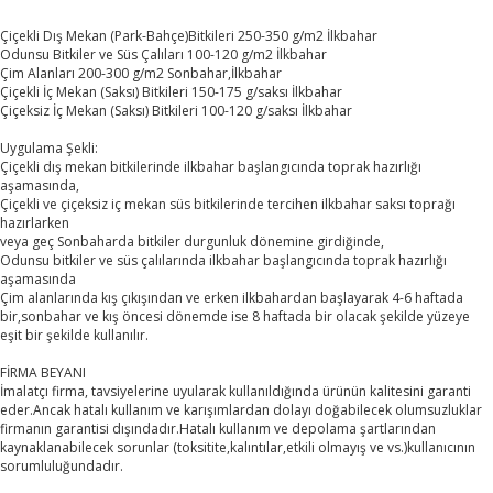
Çiçekli Dış Mekan (Park-Bahçe)Bitkileri 250-350 g/m2 İlkbahar
Odunsu Bitkiler ve Süs Çalıları 100-120 g/m2 İlkbahar
Çim Alanları 200-300 g/m2 Sonbahar,İlkbahar
Çiçekli İç Mekan (Saksı) Bitkileri 150-175 g/saksı İlkbahar
Çiçeksiz İç Mekan (Saksı) Bitkileri 100-120 g/saksı İlkbahar
Uygulama Şekli:
Çiçekli dış mekan bitkilerinde ilkbahar başlangıcında toprak hazırlığı
aşamasında,
Çiçekli ve çiçeksiz iç mekan süs bitkilerinde tercihen ilkbahar saksı toprağı
hazırlarken
veya geç Sonbaharda bitkiler durgunluk dönemine girdiğinde,
Odunsu bitkiler ve süs çalılarında ilkbahar başlangıcında toprak hazırlığı
aşamasında
Çim alanlarında kış çıkışından ve erken ilkbahardan başlayarak 4-6 haftada
bir,sonbahar ve kış öncesi dönemde ise 8 haftada bir olacak şekilde yüzeye
eşit bir şekilde kullanılır.
FİRMA BEYANI
İmalatçı firma, tavsiyelerine uyularak kullanıldığında ürünün kalitesini garanti
eder.Ancak hatalı kullanım ve karışımlardan dolayı doğabilecek olumsuzluklar
firmanın garantisi dışındadır.Hatalı kullanım ve depolama şartlarından
kaynaklanabilecek sorunlar (toksitite,kalıntılar,etkili olmayış ve vs.)kullanıcının
sorumluluğundadır.