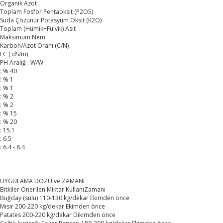
Organik Azot
Toplam Fosfor Pentaoksit (P2O5)
Suda Çözünür Potasyum Oksit (K2O)
Toplam (Hümik+Fülvik) Asit
Maksimum Nem
Karbon/Azot Oranı (C/N)
EC ( dS/m)
PH Aralığ : W/W
: % 40
: % 1
: % 1
: % 2
: % 2
: % 15
: % 20
: 15.1
: 6.5
: 6.4 - 8.4
UYGULAMA DOZU ve ZAMANI
Bitkiler Önerilen Miktar KullanıZamanı
Buğday (sulu) 110-130 kg/dekar Ekimden önce
Mısır 200-220 kg/dekar Ekimden önce
Patates 200-220 kg/dekar Dikimden önce