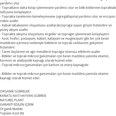
yardımcı olur.
- Toprakların daha kolay işlenmesine yardımcı olur ve bitki köklerinin topraktaki
nüfuzunu kolaylaştırır.
- Toprakta tanelerinin kümeleşmesine (agregatlaşma) yardımcı olur ve erozyon
riskini azaltır
- Kabuk tabakasının oluşumunu azaltarak,toprağa suyun girişini hızlandırır ve
yüzey akışını azaltır.
- Toprakta sıkışma oluşumunu engeller ve toprağın işlenmesini kolaylaştırır.
- Azot, fosfor, potasyum, kükürt, kalsiyum ve magnezyum gibi bir çok besin
maddesini içermesi nedeniyle bitkilerin ve toprak canlılarının gelişimini
hızlandırır.
- Tarım ilaçlarının ve ağır metallerin toprağa olumsuz etkilerini azaltır.
- Bitkiler ve toprak mikroorganizmaları için besin maddesi yanında vitamin,
hormon ve antibiyotik kaynağı olarak hizmet eder.
- Toprak mikroorganizmaları için karbon ve enerji kaynağıdır.
- Bitkiler ve toprak mikroorganizmaları için besin maddesi yanında vitamin
kaynağı olarak hizmet eder.
ORGANİK GÜBRELER
KANATLI KATI HAYVAN GÜBRESİ
NATUREL PLANT
GARANTİ EDİLEN İÇERİK
Organik Madde
Toplam Azot (N)