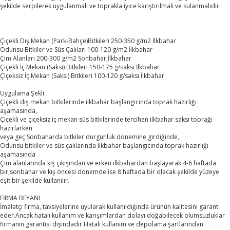
şekilde serpilerek uygulanmalı ve toprakla iyice karıştırılmalı ve sulanmalıdır.
Çiçekli Dış Mekan (Park-Bahçe)Bitkileri 250-350 g/m2 İlkbahar
Odunsu Bitkiler ve Süs Çalıları 100-120 g/m2 İlkbahar
Çim Alanları 200-300 g/m2 Sonbahar,İlkbahar
Çiçekli İç Mekan (Saksı) Bitkileri 150-175 g/saksı İlkbahar
Çiçeksiz İç Mekan (Saksı) Bitkileri 100-120 g/saksı İlkbahar
Uygulama Şekli:
Çiçekli dış mekan bitkilerinde ilkbahar başlangıcında toprak hazırlığı
aşamasında,
Çiçekli ve çiçeksiz iç mekan süs bitkilerinde tercihen ilkbahar saksı toprağı
hazırlarken
veya geç Sonbaharda bitkiler durgunluk dönemine girdiğinde,
Odunsu bitkiler ve süs çalılarında ilkbahar başlangıcında toprak hazırlığı
aşamasında
Çim alanlarında kış çıkışından ve erken ilkbahardan başlayarak 4-6 haftada
bir,sonbahar ve kış öncesi dönemde ise 8 haftada bir olacak şekilde yüzeye
eşit bir şekilde kullanılır.
FİRMA BEYANI
İmalatçı firma, tavsiyelerine uyularak kullanıldığında ürünün kalitesini garanti
eder.Ancak hatalı kullanım ve karışımlardan dolayı doğabilecek olumsuzluklar
firmanın garantisi dışındadır.Hatalı kullanım ve depolama şartlarından