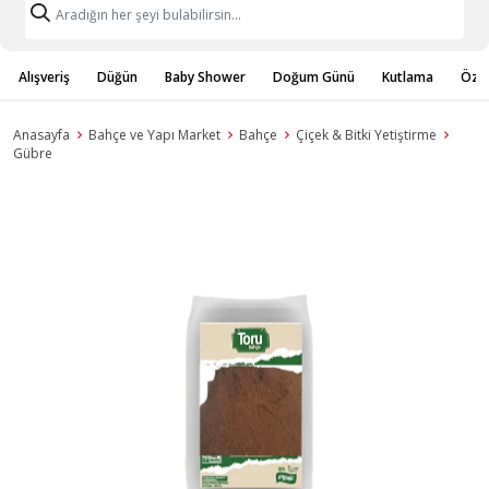
Alışveriş
Düğün
Baby Shower
Doğum Günü
Kutlama
Özel
Anasayfa
Bahçe ve Yapı Market
Bahçe
Çiçek & Bitki Yetiştirme
Gübre