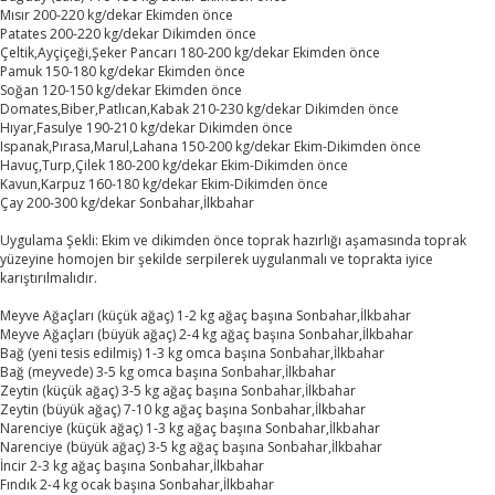
Mısır 200-220 kg/dekar Ekimden önce
Patates 200-220 kg/dekar Dikimden önce
Çeltik,Ayçiçeği,Şeker Pancarı 180-200 kg/dekar Ekimden önce
Pamuk 150-180 kg/dekar Ekimden önce
Soğan 120-150 kg/dekar Ekimden önce
Domates,Biber,Patlıcan,Kabak 210-230 kg/dekar Dikimden önce
Hıyar,Fasulye 190-210 kg/dekar Dikimden önce
Ispanak,Pırasa,Marul,Lahana 150-200 kg/dekar Ekim-Dikimden önce
Havuç,Turp,Çilek 180-200 kg/dekar Ekim-Dikimden önce
Kavun,Karpuz 160-180 kg/dekar Ekim-Dikimden önce
Çay 200-300 kg/dekar Sonbahar,İlkbahar
Uygulama Şekli: Ekim ve dikimden önce toprak hazırlığı aşamasında toprak
yüzeyine homojen bir şekilde serpilerek uygulanmalı ve toprakta iyice
karıştırılmalıdır.
Meyve Ağaçları (küçük ağaç) 1-2 kg ağaç başına Sonbahar,İlkbahar
Meyve Ağaçları (büyük ağaç) 2-4 kg ağaç başına Sonbahar,İlkbahar
Bağ (yeni tesis edilmiş) 1-3 kg omca başına Sonbahar,İlkbahar
Bağ (meyvede) 3-5 kg omca başına Sonbahar,İlkbahar
Zeytin (küçük ağaç) 3-5 kg ağaç başına Sonbahar,İlkbahar
Zeytin (büyük ağaç) 7-10 kg ağaç başına Sonbahar,İlkbahar
Narenciye (küçük ağaç) 1-3 kg ağaç başına Sonbahar,İlkbahar
Narenciye (büyük ağaç) 3-5 kg ağaç başına Sonbahar,İlkbahar
İncir 2-3 kg ağaç başına Sonbahar,İlkbahar
Fındık 2-4 kg ocak başına Sonbahar,İlkbahar