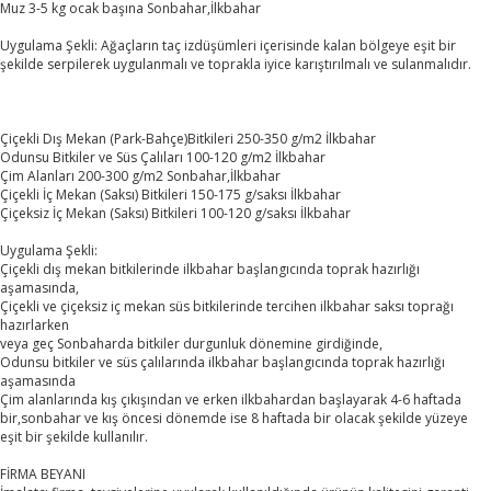
Muz 3-5 kg ocak başına Sonbahar,İlkbahar
Uygulama Şekli: Ağaçların taç izdüşümleri içerisinde kalan bölgeye eşit bir
şekilde serpilerek uygulanmalı ve toprakla iyice karıştırılmalı ve sulanmalıdır.
Çiçekli Dış Mekan (Park-Bahçe)Bitkileri 250-350 g/m2 İlkbahar
Odunsu Bitkiler ve Süs Çalıları 100-120 g/m2 İlkbahar
Çim Alanları 200-300 g/m2 Sonbahar,İlkbahar
Çiçekli İç Mekan (Saksı) Bitkileri 150-175 g/saksı İlkbahar
Çiçeksiz İç Mekan (Saksı) Bitkileri 100-120 g/saksı İlkbahar
Uygulama Şekli:
Çiçekli dış mekan bitkilerinde ilkbahar başlangıcında toprak hazırlığı
aşamasında,
Çiçekli ve çiçeksiz iç mekan süs bitkilerinde tercihen ilkbahar saksı toprağı
hazırlarken
veya geç Sonbaharda bitkiler durgunluk dönemine girdiğinde,
Odunsu bitkiler ve süs çalılarında ilkbahar başlangıcında toprak hazırlığı
aşamasında
Çim alanlarında kış çıkışından ve erken ilkbahardan başlayarak 4-6 haftada
bir,sonbahar ve kış öncesi dönemde ise 8 haftada bir olacak şekilde yüzeye
eşit bir şekilde kullanılır.
FİRMA BEYANI