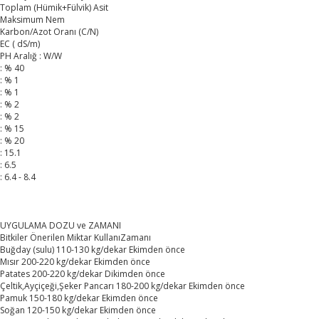
Toplam (Hümik+Fülvik) Asit
Maksimum Nem
Karbon/Azot Oranı (C/N)
EC ( dS/m)
PH Aralığ : W/W
: % 40
: % 1
: % 1
: % 2
: % 2
: % 15
: % 20
: 15.1
: 6.5
: 6.4 - 8.4
UYGULAMA DOZU ve ZAMANI
Bitkiler Önerilen Miktar KullanıZamanı
Buğday (sulu) 110-130 kg/dekar Ekimden önce
Mısır 200-220 kg/dekar Ekimden önce
Patates 200-220 kg/dekar Dikimden önce
Çeltik,Ayçiçeği,Şeker Pancarı 180-200 kg/dekar Ekimden önce
Pamuk 150-180 kg/dekar Ekimden önce
Soğan 120-150 kg/dekar Ekimden önce