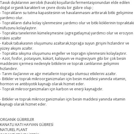
Tavuk dışkılarının aerobik (havalı) koşullarda fermentasyonundan elde edilen
doğal organik karakterli ve çevre dostu bir gübre olup ;
- Toprakların su tutma kapasitesinin ve havalanmasını arttırarak bitki gelişimine
yardımcı olur.
- Toprakların daha kolay işlenmesine yardımcı olur ve bitki köklerinin topraktaki
nüfuzunu kolaylaştırır.
- Toprakta tanelerinin kümeleşmesine (agregatlaşma) yardımcı olur ve erozyon
riskini azaltır
- Kabuk tabakasının oluşumunu azaltarak,toprağa suyun girişini hızlandırır ve
yüzey akışını azaltır.
- Toprakta sıkışma oluşumunu engeller ve toprağın işlenmesini kolaylaştırır.
- Azot, fosfor, potasyum, kükürt, kalsiyum ve magnezyum gibi bir çok besin
maddesini içermesi nedeniyle bitkilerin ve toprak canlılarının gelişimini
hızlandırır.
- Tarım ilaçlarının ve ağır metallerin toprağa olumsuz etkilerini azaltır.
- Bitkiler ve toprak mikroorganizmaları için besin maddesi yanında vitamin,
hormon ve antibiyotik kaynağı olarak hizmet eder.
- Toprak mikroorganizmaları için karbon ve enerji kaynağıdır.
- Bitkiler ve toprak mikroorganizmaları için besin maddesi yanında vitamin
kaynağı olarak hizmet eder.
ORGANİK GÜBRELER
KANATLI KATI HAYVAN GÜBRESİ
NATUREL PLANT