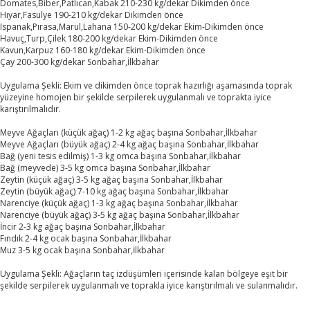
Domates,Biber,Patlıcan,Kabak 210-230 kg/dekar Dikimden önce
Hıyar,Fasulye 190-210 kg/dekar Dikimden önce
Ispanak,Pırasa,Marul,Lahana 150-200 kg/dekar Ekim-Dikimden önce
Havuç,Turp,Çilek 180-200 kg/dekar Ekim-Dikimden önce
Kavun,Karpuz 160-180 kg/dekar Ekim-Dikimden önce
Çay 200-300 kg/dekar Sonbahar,İlkbahar
Uygulama Şekli: Ekim ve dikimden önce toprak hazırlığı aşamasında toprak
yüzeyine homojen bir şekilde serpilerek uygulanmalı ve toprakta iyice
karıştırılmalıdır.
Meyve Ağaçları (küçük ağaç) 1-2 kg ağaç başına Sonbahar,İlkbahar
Meyve Ağaçları (büyük ağaç) 2-4 kg ağaç başına Sonbahar,İlkbahar
Bağ (yeni tesis edilmiş) 1-3 kg omca başına Sonbahar,İlkbahar
Bağ (meyvede) 3-5 kg omca başına Sonbahar,İlkbahar
Zeytin (küçük ağaç) 3-5 kg ağaç başına Sonbahar,İlkbahar
Zeytin (büyük ağaç) 7-10 kg ağaç başına Sonbahar,İlkbahar
Narenciye (küçük ağaç) 1-3 kg ağaç başına Sonbahar,İlkbahar
Narenciye (büyük ağaç) 3-5 kg ağaç başına Sonbahar,İlkbahar
İncir 2-3 kg ağaç başına Sonbahar,İlkbahar
Fındık 2-4 kg ocak başına Sonbahar,İlkbahar
Muz 3-5 kg ocak başına Sonbahar,İlkbahar
Uygulama Şekli: Ağaçların taç izdüşümleri içerisinde kalan bölgeye eşit bir
şekilde serpilerek uygulanmalı ve toprakla iyice karıştırılmalı ve sulanmalıdır.