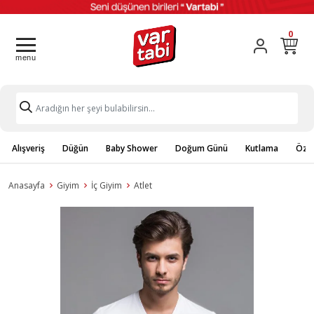
0
Alışveriş
Düğün
Baby Shower
Doğum Günü
Kutlama
Özel
Anasayfa
Giyim
İç Giyim
Atlet