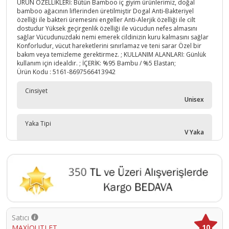
ÜRÜN ÖZELLİKLERİ: Bütün Bamboo iç giyim ürünlerimiz, doğal
bamboo ağacının liflerinden üretilmiştir Dogal Anti-Bakteriyel
özelliği ile bakteri üremesini engeller Anti-Alerjik özelliği ile cilt
dostudur Yüksek geçirgenlik özelliği ile vücudun nefes almasını
sağlar Vücudunuzdaki nemi emerek cildinizin kuru kalmasını sağlar
Konforludur, vücut hareketlerini sınırlamaz ve teni sarar Özel bir
bakım veya temizleme gerektirmez. ; KULLANIM ALANLARI: Günlük
kullanım için idealdir. ; İÇERİK: %95 Bambu / %5 Elastan;
Ürün Kodu :
5161-8697566413942
Cinsiyet
Unisex
Yaka Tipi
V Yaka
Yaş Grubu
Yetişkin
Satıcı
10
MAXİOUTLET