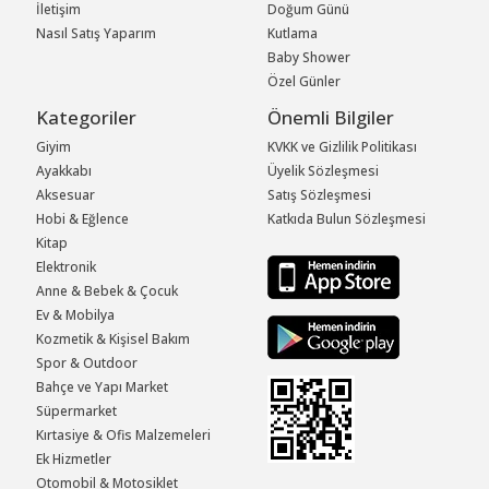
İletişim
Doğum Günü
Nasıl Satış Yaparım
Kutlama
Baby Shower
Özel Günler
Kategoriler
Önemli Bilgiler
Giyim
KVKK ve Gizlilik Politikası
Ayakkabı
Üyelik Sözleşmesi
Aksesuar
Satış Sözleşmesi
Hobi & Eğlence
Katkıda Bulun Sözleşmesi
Kitap
Elektronik
Anne & Bebek & Çocuk
Ev & Mobilya
Kozmetik & Kişisel Bakım
Spor & Outdoor
Bahçe ve Yapı Market
Süpermarket
Kırtasiye & Ofis Malzemeleri
Ek Hizmetler
Otomobil & Motosiklet