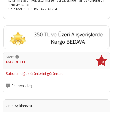
kullanım sağlar; Polyester malzemesi sayesinde hafif ve konforlu bir
deneyim sunar;
Ürün Kodu :
5161-8696627061214
Satıcı
10
MAXİOUTLET
Satıcının diğer ürünlerini görüntüle
Satıcıya Ulaş
Ürün Açıklaması