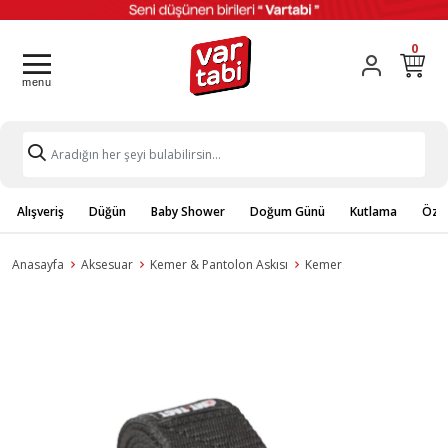
0
Alışveriş
Düğün
Baby Shower
Doğum Günü
Kutlama
Özel
Anasayfa
Aksesuar
Kemer & Pantolon Askısı
Kemer