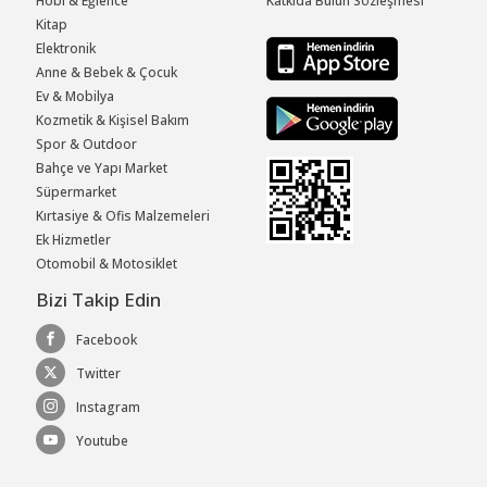
Hobi & Eğlence
Katkıda Bulun Sözleşmesi
Kitap
Elektronik
Anne & Bebek & Çocuk
Ev & Mobilya
Kozmetik & Kişisel Bakım
Spor & Outdoor
Bahçe ve Yapı Market
Süpermarket
Kırtasiye & Ofis Malzemeleri
Ek Hizmetler
Otomobil & Motosiklet
Bizi Takip Edin
Facebook
Twitter
Instagram
Youtube