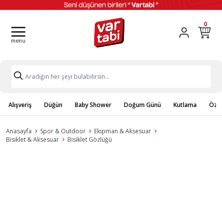
0
Alışveriş
Düğün
Baby Shower
Doğum Günü
Kutlama
Özel
Anasayfa
Spor & Outdoor
Ekipman & Aksesuar
Bisiklet & Aksesuar
Bisiklet Gözlüğü