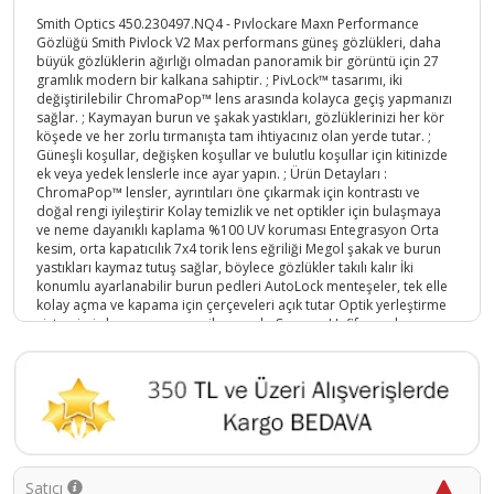
Smith Optics 450.230497.NQ4 - Pıvlockare Maxn Performance
Gözlüğü Smith Pivlock V2 Max performans güneş gözlükleri, daha
büyük gözlüklerin ağırlığı olmadan panoramik bir görüntü için 27
gramlık modern bir kalkana sahiptir. ; PivLock™ tasarımı, iki
değiştirilebilir ChromaPop™ lens arasında kolayca geçiş yapmanızı
sağlar. ; Kaymayan burun ve şakak yastıkları, gözlüklerinizi her kör
köşede ve her zorlu tırmanışta tam ihtiyacınız olan yerde tutar. ;
Güneşli koşullar, değişken koşullar ve bulutlu koşullar için kitinizde
ek veya yedek lenslerle ince ayar yapın. ; Ürün Detayları :
ChromaPop™ lensler, ayrıntıları öne çıkarmak için kontrastı ve
doğal rengi iyileştirir Kolay temizlik ve net optikler için bulaşmaya
ve neme dayanıklı kaplama %100 UV koruması Entegrasyon Orta
kesim, orta kapatıcılık 7x4 torik lens eğriliği Megol şakak ve burun
yastıkları kaymaz tutuş sağlar, böylece gözlükler takılı kalır İki
konumlu ayarlanabilir burun pedleri AutoLock menteşeler, tek elle
kolay açma ve kapama için çerçeveleri açık tutar Optik yerleştirme
sistemimiz lens ara parçası ile uyumlu Çerçeve Hafif, esnek ve
dayanıklı TR90 çerçeve PivLock™ değiştirilebilir lens sistemi, lens
değişikliklerini kolaylaştırır Neler Dahil Birer adet saydam ve Gül
lens , silme bezi ,Gözlük Koruma çantası;
Ürün Kodu :
5161-758636101386
Satıcı