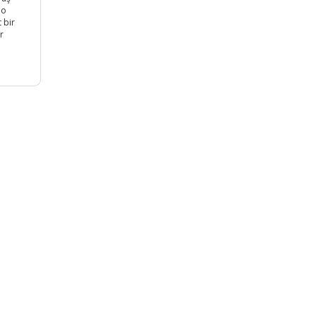
lo
 bir
r