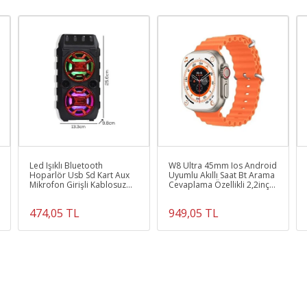
Led Işıklı Bluetooth
W8 Ultra 45mm Ios Android
Hoparlör Usb Sd Kart Aux
Uyumlu Akıllı Saat Bt Arama
Mikrofon Girişli Kablosuz
Cevaplama Özellikli 2,2inç
Hoparlör
Tam Ekran
474,05 TL
949,05 TL