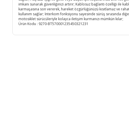
imkanı sunarak güvenliğinizi artırır; Kablosuz bağlantı özelliği ile kab
karmaşasına son vererek, hareket özgürlüğünüzü kısıtlamaz ve rahat
kullanım sağlar; İnterkom fonksiyonu sayesinde sürüş sırasında diğe
motosiklet sürücüleriyle kolayca iletişim kurmanızı mümkün kılar;
Ürün Kodu :
9270-BT570001235450321231