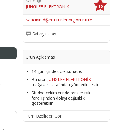
Satıcı
10
JUNGLEE ELEKTRONİK
me
Satıcının diğer ürünlerini görüntüle
Satıcıya Ulaş
Ürün Açıklaması
14 gün içinde ücretsiz iade.
ı
Bu ürün
JUNGLEE ELEKTRONİK
t
mağazası tarafından gönderilecektir
Stüdyo çekimlerinde renkler ışık
farklılığından dolayı değişiklik
gösterebilir.
Tüm Özellikleri Gör
rüş