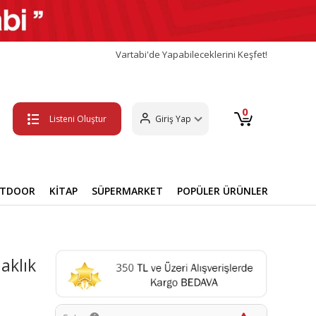
Vartabi'de Yapabileceklerini Keşfet!
0
Listeni Oluştur
Giriş Yap
UTDOOR
KİTAP
SÜPERMARKET
POPÜLER ÜRÜNLER
aklık