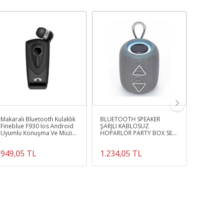
Makaralı Bluetooth Kulaklık
BLUETOOTH SPEAKER
DİJİTA
Fineblue F930 Ios Android
ŞARJLI KABLOSUZ
EKRANL
Uyumlu Konuşma Ve Müzik
HOPARLÖR PARTY BOX SES
KUYUM
Dinleme
BOMBASI
GÜMÜŞC
949,05 TL
1.234,05 TL
759,0