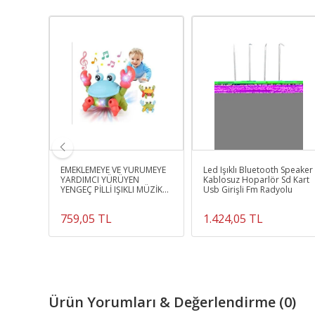
EMEKLEMEYE VE YÜRÜMEYE
Led Işıklı Bluetooth Speaker
A
YARDIMCI YÜRÜYEN
Kablosuz Hoparlör Sd Kart
UNA
YENGEÇ PİLLİ IŞIKLI MÜZİKLİ
Usb Girişli Fm Radyolu
İPLİ YENGEÇ OYUNCAK
759,05 TL
1.424,05 TL
Ürün Yorumları & Değerlendirme (0)