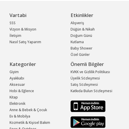
Vartabi
Etkinlikler
SSS
Alışveriş
Vizyon & Misyon
Düğün & Nikah
İletişim
Doğum Günü
Nasıl Satış Yaparım
Kutlama
Baby Shower
Özel Günler
Kategoriler
Önemli Bilgiler
Giyim
KVKK ve Gizlilik Politikası
Ayakkabı
Üyelik Sözleşmesi
Aksesuar
Satış Sözleşmesi
Hobi & Eğlence
Katkıda Bulun Sözleşmesi
Kitap
Elektronik
Anne & Bebek & Çocuk
Ev & Mobilya
Kozmetik & Kişisel Bakım
Spor & Outdoor