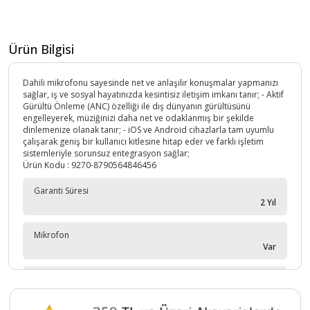
Ürün Bilgisi
Dahili mikrofonu sayesinde net ve anlaşılır konuşmalar yapmanızı
sağlar, iş ve sosyal hayatınızda kesintisiz iletişim imkanı tanır; - Aktif
Gürültü Önleme (ANC) özelliği ile dış dünyanın gürültüsünü
engelleyerek, müziğinizi daha net ve odaklanmış bir şekilde
dinlemenize olanak tanır; - iOS ve Android cihazlarla tam uyumlu
çalışarak geniş bir kullanıcı kitlesine hitap eder ve farklı işletim
sistemleriyle sorunsuz entegrasyon sağlar;
Ürün Kodu :
9270-8790564846456
Garanti Süresi
2 Yıl
Mikrofon
Var
Garanti Tipi
İthalatçı Garantili