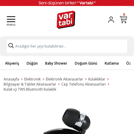
0
Alışveriş
Düğün
Baby Shower
Doğum Günü
Kutlama
Özel
Anasayfa
Elektronik
Elektronik Aksesuarlar
Kulaklıklar
Bilgisayar & Tablet Aksesuarlar
Cep Telefonu Aksesuarları
Kulak içi TWS Bluetooth Kulaklık