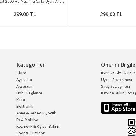
xt 2000 Hd Machina Cx Ip Uydu Alıcı
Gözü Ir
299,00 TL
299,00 TL
Kategoriler
Önemli Bilgile
Giyim
KVKK ve Gizlilik Polit
Ayakkabı
Üyelik Sözleşmesi
Aksesuar
Satış Sözleşmesi
Hobi & Eğlence
Katkıda Bulun Sözle
Kitap
Elektronik
Anne & Bebek & Çocuk
Ev & Mobilya
Kozmetik & Kişisel Bakım
Spor & Outdoor