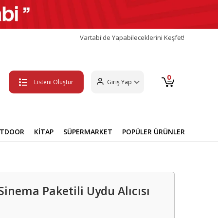
Vartabi'de Yapabileceklerini Keşfet!
0
Listeni Oluştur
Giriş Yap
UTDOOR
KİTAP
SÜPERMARKET
POPÜLER ÜRÜNLER
Sinema Paketili Uydu Alıcısı