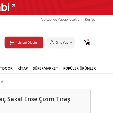
Vartabi'de Yapabileceklerini Keşfet!
0
Listeni Oluştur
Giriş Yap
UTDOOR
KİTAP
SÜPERMARKET
POPÜLER ÜRÜNLER
si
Saç Sakal Ense Çizim Tıraş