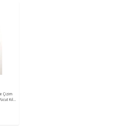
se Çizim
ücut Kılı