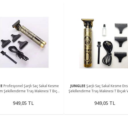
EE
Profesyonel Şarjlı Saç Sakal Kesme
JUNGLEE
Şarjlı Saç Sakal Kesme En
im Şekillendirme Traş Makinesi T Bıçak
Şekillendirme Traş Makinesi T Bıçak V
Vücut Kılı Alma
Alma
949,05 TL
949,05 TL