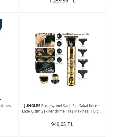
1.259,99 TL
akinesi
JUNGLEE
Profesyonel Şarjlı Saç Sakal Kesme
Ense Çizim Şekillendirme Traş Makinesi T Bıçak
Vücut Kılı Alma
949,05 TL