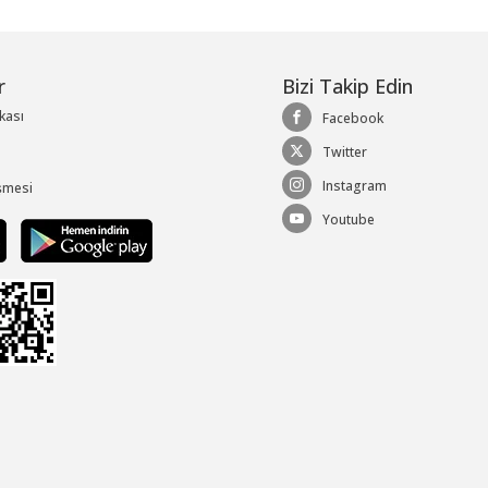
r
Bizi Takip Edin
ikası
Facebook
Twitter
Instagram
şmesi
Youtube