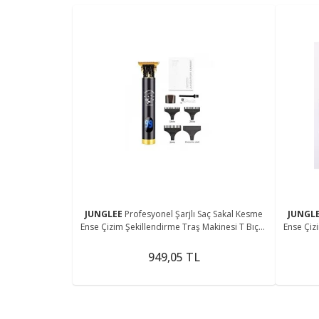
JUNGLEE
Profesyonel Şarjlı Saç Sakal Kesme
JUNGL
Ense Çizim Şekillendirme Traş Makinesi T Bıçak
Ense Çiz
Vücut Kılı Alma
949,05 TL