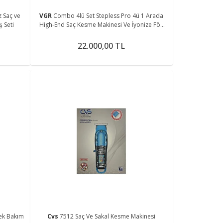
 Saç ve
VGR
Combo 4lü Set Stepless Pro 4ü 1 Arada
ş Seti
High-End Saç Kesme Makinesi Ve İyonize Fön
Makinesi
22.000,00 TL
ek Bakım
Cvs
7512 Saç Ve Sakal Kesme Makinesi