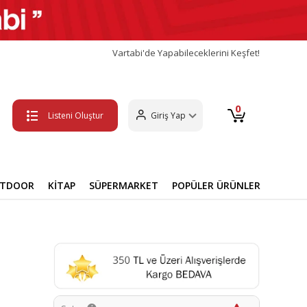
Vartabi'de Yapabileceklerini Keşfet!
0
Listeni Oluştur
Giriş Yap
UTDOOR
KİTAP
SÜPERMARKET
POPÜLER ÜRÜNLER