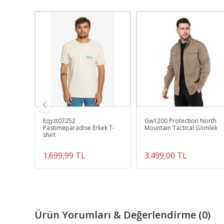
k Mavi
Eqyzt07252
Gw1200 Protection North
RKEK
Pastımeparadise Erkek T-
Mountain Tactical Gömlek
İ
shirt
1.699,99 TL
3.499,00 TL
Ürün Yorumları & Değerlendirme (0)