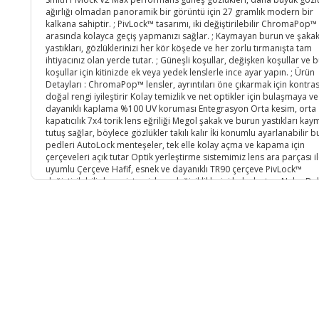
ağırlığı olmadan panoramik bir görüntü için 27 gramlık modern bir
kalkana sahiptir. ; PivLock™ tasarımı, iki değiştirilebilir ChromaPop™
arasında kolayca geçiş yapmanızı sağlar. ; Kaymayan burun ve şaka
yastıkları, gözlüklerinizi her kör köşede ve her zorlu tırmanışta tam
ihtiyacınız olan yerde tutar. ; Güneşli koşullar, değişken koşullar ve b
koşullar için kitinizde ek veya yedek lenslerle ince ayar yapın. ; Ürün
Detayları : ChromaPop™ lensler, ayrıntıları öne çıkarmak için kontras
doğal rengi iyileştirir Kolay temizlik ve net optikler için bulaşmaya 
dayanıklı kaplama %100 UV koruması Entegrasyon Orta kesim, orta
kapatıcılık 7x4 torik lens eğriliği Megol şakak ve burun yastıkları kay
tutuş sağlar, böylece gözlükler takılı kalır İki konumlu ayarlanabilir 
pedleri AutoLock menteşeler, tek elle kolay açma ve kapama için
çerçeveleri açık tutar Optik yerleştirme sistemimiz lens ara parçası i
uyumlu Çerçeve Hafif, esnek ve dayanıklı TR90 çerçeve PivLock™
değiştirilebilir lens sistemi, lens değişikliklerini kolaylaştırır Neler Dah
Birer adet saydam ve Gül lens , silme bezi ,Gözlük Koruma çantası;
Ürün Kodu :
5161-758636100983