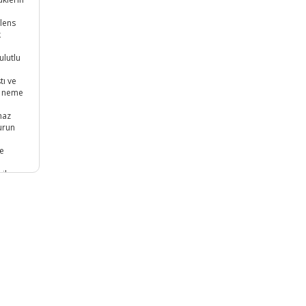
 lens
k
ulutlu
tı ve
ve neme
maz
burun
le
il