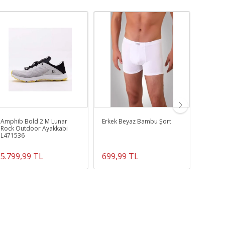
Amphib Bold 2 M Lunar
Erkek Beyaz Bambu Şort
Amphib
Rock Outdoor Ayakkabi
Outdoo
L471536
5.799,99 TL
699,99 TL
5.699