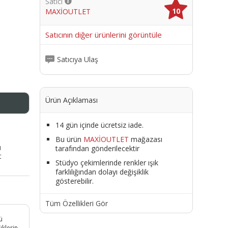
Satıcı
10
MAXİOUTLET
me
Satıcının diğer ürünlerini görüntüle
Satıcıya Ulaş
Ürün Açıklaması
14 gün içinde ücretsiz iade.
Bu ürün
MAXİOUTLET
mağazası
ı
tarafından gönderilecektir
t
Stüdyo çekimlerinde renkler ışık
farklılığından dolayı değişiklik
gösterebilir.
Tüm Özellikleri Gör
ü
üklerin