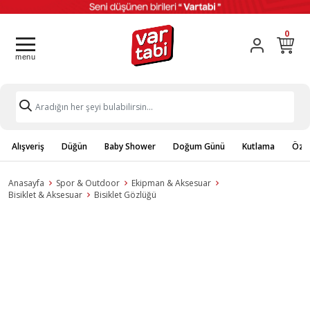
0
Alışveriş
Düğün
Baby Shower
Doğum Günü
Kutlama
Özel
Anasayfa
Spor & Outdoor
Ekipman & Aksesuar
Bisiklet & Aksesuar
Bisiklet Gözlüğü