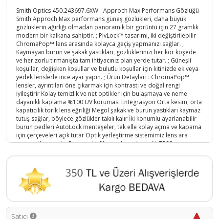
Smith Optics 450.243697.6XW - Approch Max Performans Gözlüğü
Smith Approch Max performans güneş gözlükleri, daha büyük
gözlüklerin ağırlığı olmadan panoramik bir görüntü için 27 gramlık
modern bir kalkana sahiptir. ; PivLock™ tasarımı, iki değiştirilebilir
ChromaPop™ lens arasında kolayca geçiş yapmanızı sağlar. ;
Kaymayan burun ve şakak yastıkları, gözlüklerinizi her kör köşede
ve her zorlu tırmanışta tam ihtiyacınız olan yerde tutar. ; Güneşli
koşullar, değişken koşullar ve bulutlu koşullar için kitinizde ek veya
yedek lenslerle ince ayar yapın. ; Ürün Detayları : ChromaPop™
lensler, ayrıntıları öne çıkarmak için kontrastı ve doğal rengi
iyileştirir Kolay temizlik ve net optikler için bulaşmaya ve neme
dayanıklı kaplama %100 UV koruması Entegrasyon Orta kesim, orta
kapatıcılık torik lens eğriliği Megol şakak ve burun yastıkları kaymaz
tutuş sağlar, böylece gözlükler takılı kalır İki konumlu ayarlanabilir
burun pedleri AutoLock menteşeler, tek elle kolay açma ve kapama
için çerçeveleri açık tutar Optik yerleştirme sistemimiz lens ara
parçası ile uyumlu Çerçeve Hafif, esnek ve dayanıklı TR90 çerçeve
PivLock™ değiştirilebilir lens sistemi, lens değişikliklerini kolaylaştırır
Neler Dahil Birer adet saydam ve Gül lens , silme bezi ,Gözlük
Koruma çantası;
Ürün Kodu :
5161-758636101317
Satıcı