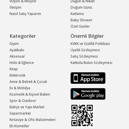
Vizyon & Misyon
Düğün & Nikah
İletişim
Doğum Günü
Nasıl Satış Yaparım
Kutlama
Baby Shower
Özel Günler
Kategoriler
Önemli Bilgiler
Giyim
KVKK ve Gizlilik Politikası
Ayakkabı
Üyelik Sözleşmesi
Aksesuar
Satış Sözleşmesi
Hobi & Eğlence
Katkıda Bulun Sözleşmesi
Kitap
Elektronik
Anne & Bebek & Çocuk
Ev & Mobilya
Kozmetik & Kişisel Bakım
Spor & Outdoor
Bahçe ve Yapı Market
Süpermarket
Kırtasiye & Ofis Malzemeleri
Ek Hizmetler