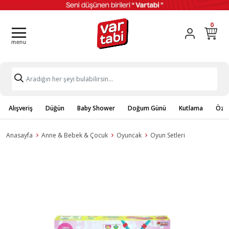
0
Alışveriş
Düğün
Baby Shower
Doğum Günü
Kutlama
Özel
Anasayfa
Anne & Bebek & Çocuk
Oyuncak
Oyun Setleri