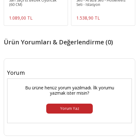
Sarı Saçlı Et Bebek Oyuncak
Seti - Araba Seti - Hotwheels
(60 CM)
Seti - Istasyon
1.089,00 TL
1.538,90 TL
Ürün Yorumları & Değerlendirme (0)
Yorum
Bu ürüne henüz yorum yazılmadı. İlk yorumu
yazmak ister misin?
Yorum Yaz