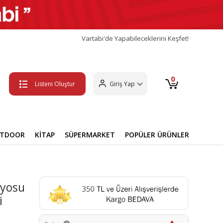
Vartabi'de Yapabileceklerini Keşfet!
0
Listeni Oluştur
Giriş Yap
UTDOOR
KİTAP
SÜPERMARKET
POPÜLER ÜRÜNLER
nyosu
i