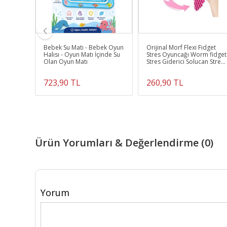
aktan
Bebek Su Matı - Bebek Oyun
Orijinal Morf Flexi Fidget
aba
Halısı - Oyun Matı İçinde Su
Stres Oyuncağı Worm fidget
Olan Oyun Matı
Stres Giderici Solucan Stres
Yay - Pembe
723,90 TL
260,90 TL
Ürün Yorumları & Değerlendirme (0)
Yorum