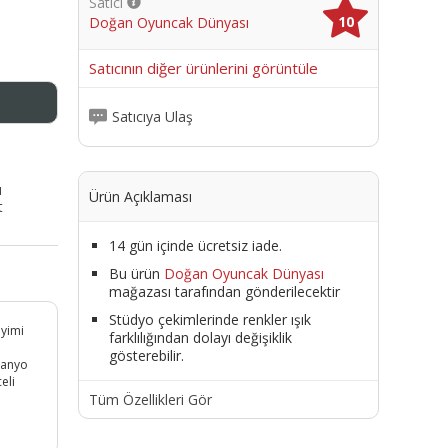
Satıcı
10
Doğan Oyuncak Dünyası
me
Satıcının diğer ürünlerini görüntüle
Satıcıya Ulaş
ı
Ürün Açıklaması
t
14 gün içinde ücretsiz iade.
Bu ürün
Doğan Oyuncak Dünyası
mağazası tarafından gönderilecektir
Stüdyo çekimlerinde renkler ışık
eyimi
farklılığından dolayı değişiklik
gösterebilir.
 banyo
eli
Tüm Özellikleri Gör