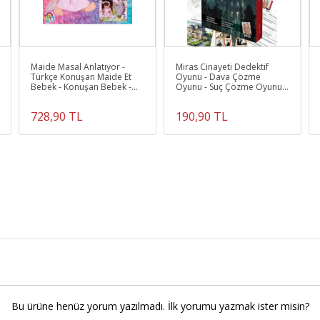
Maide Masal Anlatıyor -
Miras Cinayeti Dedektif
Türkçe Konuşan Maide Et
Oyunu - Dava Çözme
Bebek - Konuşan Bebek -
Oyunu - Suç Çözme Oyunu -
Maide Bebek - Masal
Cinayet Oyunu Cinayet
Anlatan
Çözme
728,90 TL
190,90 TL
Bu ürüne henüz yorum yazılmadı. İlk yorumu yazmak ister misin?