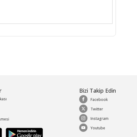
r
Bizi Takip Edin
ikası
Facebook
Twitter
Instagram
şmesi
Youtube