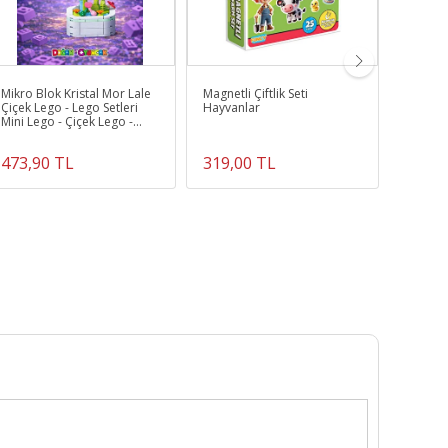
Mikro Blok Kristal Mor Lale
Magnetli Çiftlik Seti
Barbie 
Çiçek Lego - Lego Setleri
Hayvanlar
Mini Lego - Çiçek Lego -
Blossom Çiçek Lego
473,90 TL
319,00 TL
893,9