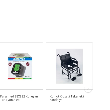
Pulsemed BSX322 Konuşan
Komot Klozetli Tekerlekli
Wıngme
Tansiyon Aleti
Sandalye
Kemeri 