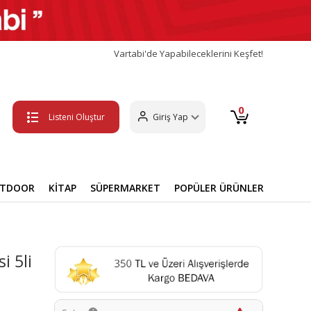
Vartabi'de Yapabileceklerini Keşfet!
0
Listeni Oluştur
Giriş Yap
UTDOOR
KİTAP
SÜPERMARKET
POPÜLER ÜRÜNLER
i 5li