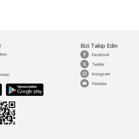
r
Bizi Takip Edin
ikası
Facebook
Twitter
Instagram
şmesi
Youtube