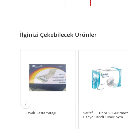
İlginizi Çekebilecek Ürünler
15
Havalı Hasta Yatağı
Şeffaf Pu Tıbbi Su Geçirmez
siyon
Banyo Bandı 10mX15cm