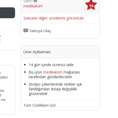
Satıcı
10
medikalcim
me
Satıcının diğer ürünlerini görüntüle
Satıcıya Ulaş
ı
t
Ürün Açıklaması
14 gün içinde ücretsiz iade.
Bu ürün
medikalcim
mağazası
i
tarafından gönderilecektir
ülleri
Stüdyo çekimlerinde renkler ışık
farklılığından dolayı değişiklik
eler
gösterebilir.
 5
1 cm;
Tüm Özellikleri Gör