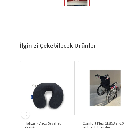
İlginizi Çekebilecek Ürünler
Hafızalı- Visco Seyahat
Comfort Plus Gk863laj-20
Yastığı
Jet Black Transfer