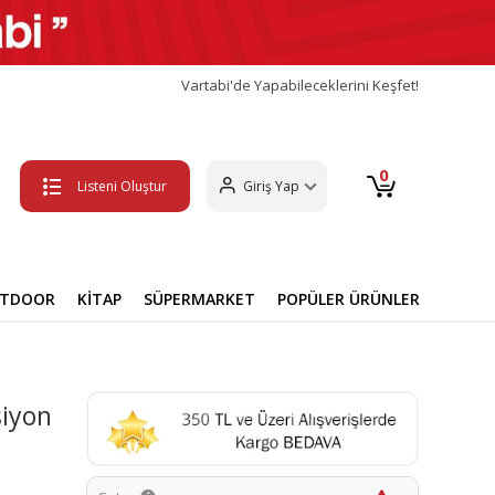
Vartabi'de Yapabileceklerini Keşfet!
0
Listeni Oluştur
Giriş Yap
UTDOOR
KİTAP
SÜPERMARKET
POPÜLER ÜRÜNLER
iyon