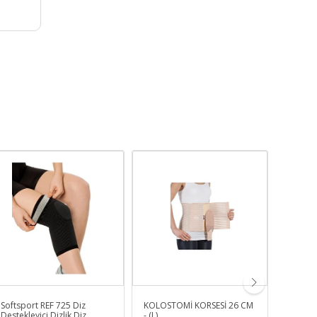
Softsport REF 725 Diz
KOLOSTOMİ KORSESİ 26 CM
Tromel
Destekleyici Dizlik Diz
- (L)