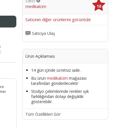
Satıcı
10
medikalcim
me
Satıcının diğer ürünlerini görüntüle
Satıcıya Ulaş
ı
t
Ürün Açıklaması
14 gün içinde ücretsiz iade.
Bu ürün
medikalcim
mağazası
tarafından gönderilecektir
are
Stüdyo çekimlerinde renkler ışık
imei
farklılığından dolayı değişiklik
n
gösterebilir.
Tüm Özellikleri Gör