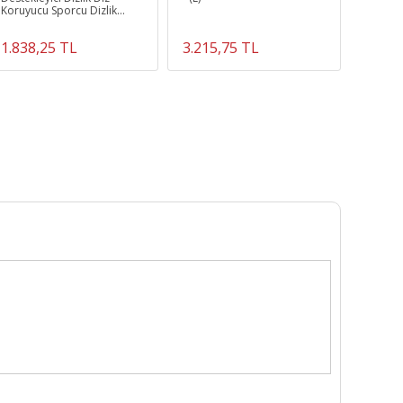
Koruyucu Sporcu Dizlik
Kolay Kullanım
1.838,25 TL
3.215,75 TL
4.745