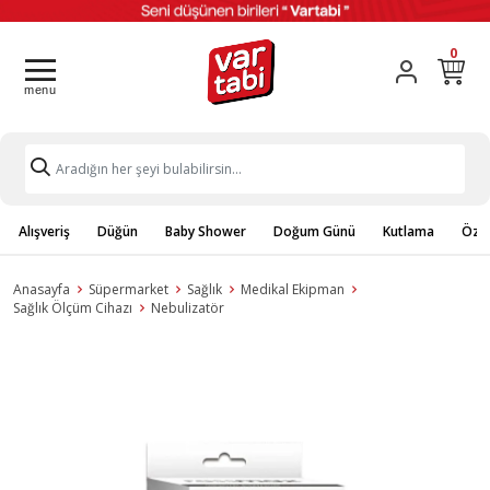
0
Alışveriş
Düğün
Baby Shower
Doğum Günü
Kutlama
Özel
Anasayfa
Süpermarket
Sağlık
Medikal Ekipman
Sağlık Ölçüm Cihazı
Nebulizatör