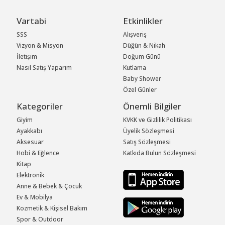
Vartabi
Etkinlikler
SSS
Alışveriş
Vizyon & Misyon
Düğün & Nikah
İletişim
Doğum Günü
Nasıl Satış Yaparım
Kutlama
Baby Shower
Özel Günler
Kategoriler
Önemli Bilgiler
Giyim
KVKK ve Gizlilik Politikası
Ayakkabı
Üyelik Sözleşmesi
Aksesuar
Satış Sözleşmesi
Hobi & Eğlence
Katkıda Bulun Sözleşmesi
Kitap
Elektronik
Anne & Bebek & Çocuk
Ev & Mobilya
Kozmetik & Kişisel Bakım
Spor & Outdoor