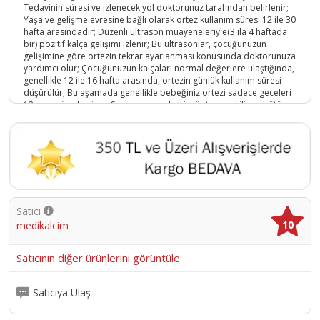
Tedavinin süresi ve izlenecek yol doktorunuz tarafından belirlenir;
Yaşa ve gelişme evresine bağlı olarak ortez kullanım süresi 12 ile 30
hafta arasındadır; Düzenli ultrason muayeneleriyle(3 ila 4 haftada
bir) pozitif kalça gelişimi izlenir; Bu ultrasonlar, çocuğunuzun
gelişimine göre ortezin tekrar ayarlanması konusunda doktorunuza
yardımcı olur; Çocuğunuzun kalçaları normal değerlere ulaştığında,
genellikle 12 ile 16 hafta arasında, ortezin günlük kullanım süresi
düşürülür; Bu aşamada genellikle bebeğiniz ortezi sadece geceleri
12 saat süreyle giyer; Son muayenede bir röntgen çekilir ve bütün
vakalarda karşılaştırma yapmak adına tedavi bitiminden bir yıl
sonra bir muayene yapılmalıdır; ;;
Ürün Kodu :
7319-4032767147144
Satıcı
10
medikalcim
Satıcının diğer ürünlerini görüntüle
Satıcıya Ulaş