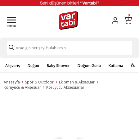
0
Alışveriş
Düğün
Baby Shower
Doğum Günü
Kutlama
Özel
Anasayfa
Spor & Outdoor
Ekipman & Aksesuar
Koruyucu & Aksesuar
Koruyucu Aksesuarlar