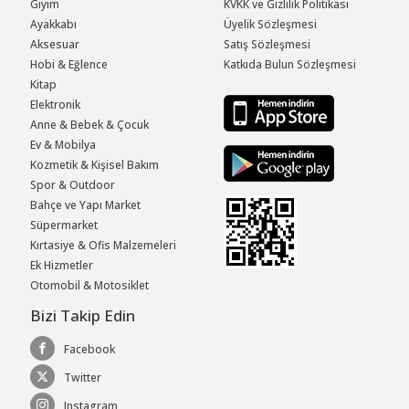
Giyim
KVKK ve Gizlilik Politikası
Ayakkabı
Üyelik Sözleşmesi
Aksesuar
Satış Sözleşmesi
Hobi & Eğlence
Katkıda Bulun Sözleşmesi
Kitap
Elektronik
Anne & Bebek & Çocuk
Ev & Mobilya
Kozmetik & Kişisel Bakım
Spor & Outdoor
Bahçe ve Yapı Market
Süpermarket
Kırtasiye & Ofis Malzemeleri
Ek Hizmetler
Otomobil & Motosiklet
Bizi Takip Edin
Facebook
Twitter
Instagram