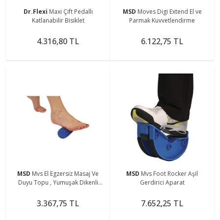
Dr.Flexi
Maxi Çift Pedallı
MSD
Moves Digi Extend El ve
Katlanabilir Bisiklet
Parmak Kuvvetlendirme
4.316,80 TL
6.122,75 TL
MSD
Mvs El Egzersiz Masaj Ve
MSD
Mvs Foot Rocker Aşil
Duyu Topu , Yumuşak Dikenli
Gerdirici Aparat
Ayak Masaj Rulosu
3.367,75 TL
7.652,25 TL