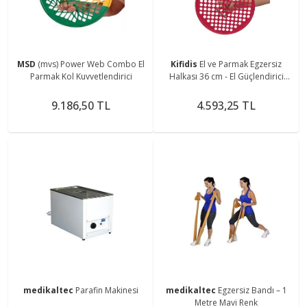
MSD
(mvs) Power Web Combo El
Kifidis
El ve Parmak Egzersiz
Parmak Kol Kuvvetlendirici
Halkası 36 cm - El Güçlendirici
Rehabilitasyon ve Antrenman
Aparatı
9.186,50 TL
4.593,25 TL
medikaltec
Parafin Makinesi
medikaltec
Egzersiz Bandı – 1
Metre Mavi Renk