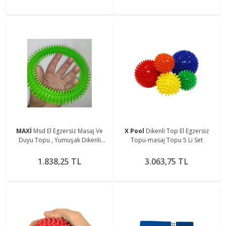
MAXİ
Msd El Egzersiz Masaj Ve
X Pool
Dikenli Top El Egzersiz
Duyu Topu , Yumuşak Dikenli
Topu-masaj Topu 5 Li Set
Halka YEŞİL Renk 15 cm
1.838,25 TL
3.063,75 TL