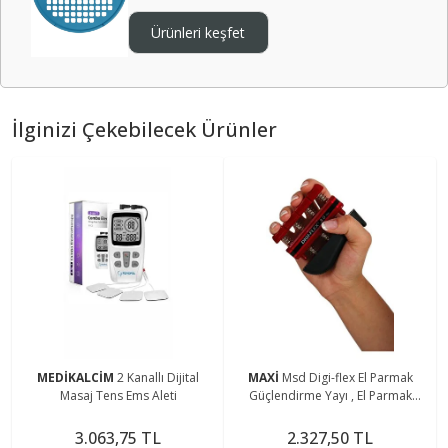
Ürünleri keşfet
İlginizi Çekebilecek Ürünler
MEDİKALCİM
2 Kanallı Dijital
MAXİ
Msd Digi-flex El Parmak
Masaj Tens Ems Aleti
Güçlendirme Yayı , El Parmak
Egzersiz Aleti Kırmızı Renk (hafif)
3.063,75 TL
2.327,50 TL