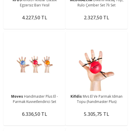
Egzersiz Barı Yesil
Rulo Çember Set 7li Set
4.227,50 TL
2.327,50 TL
Moves
Handmaster Plus El -
Kifidis
Mvs El Ve Parmak Idman
Parmak Kuvvetlendirici Set
Topu (handmaster Plus)
6.336,50 TL
5.305,75 TL