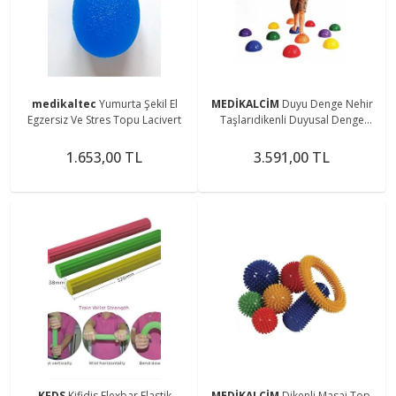
medikaltec
Yumurta Şekil El
MEDİKALCİM
Duyu Denge Nehir
Egzersiz Ve Stres Topu Lacivert
Taşlarıdikenli Duyusal Denge
Yarım Top6 Lı Set
1.653,00 TL
3.591,00 TL
KFDS
Kifidis Flexbar Elastik
MEDİKALCİM
Dikenli Masaj Top,