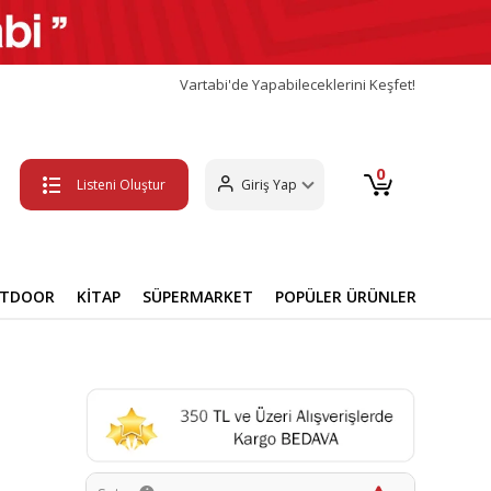
Vartabi'de Yapabileceklerini Keşfet!
0
Listeni Oluştur
Giriş Yap
UTDOOR
KİTAP
SÜPERMARKET
POPÜLER ÜRÜNLER