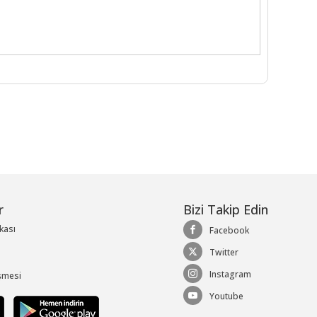
r
Bizi Takip Edin
ikası
Facebook
Twitter
Instagram
şmesi
Youtube