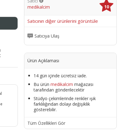
Satıcı
10
medikalcim
me
Satıcının diğer ürünlerini görüntüle
Satıcıya Ulaş
ı
t
Ürün Açıklaması
14 gün içinde ücretsiz iade.
Bu ürün
medikalcim
mağazası
tarafından gönderilecektir
al
Stüdyo çekimlerinde renkler ışık
farklılığından dolayı değişiklik
de
gösterebilir.
Tüm Özellikleri Gör