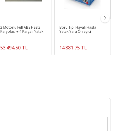
2 Motorlu Full ABS Hasta
Boru Tipi Havalı Hasta
Softspo
Karyolası + 4 Parçalı Yatak
Yatak Yara Önleyici
53.494,50 TL
14.881,75 TL
1.686