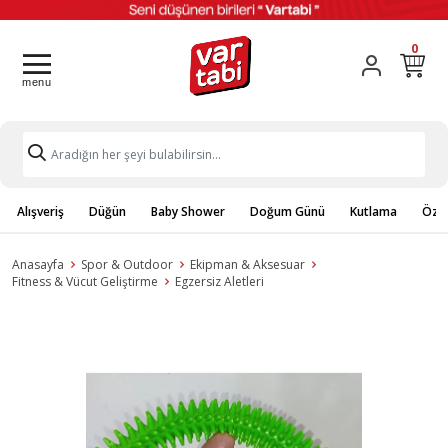
0
Alışveriş
Düğün
Baby Shower
Doğum Günü
Kutlama
Özel
Anasayfa
Spor & Outdoor
Ekipman & Aksesuar
Fitness & Vücut Geliştirme
Egzersiz Aletleri