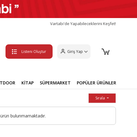
Vartabi'de Yapabileceklerini Keşfet!
Listeni Oluştur
Giriş Yap
UTDOOR
KİTAP
SÜPERMARKET
POPÜLER ÜRÜNLER
Sırala
 ürün bulunmamaktadır.