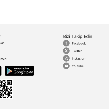
r
Bizi Takip Edin
ikası
Facebook
Twitter
Instagram
şmesi
Youtube