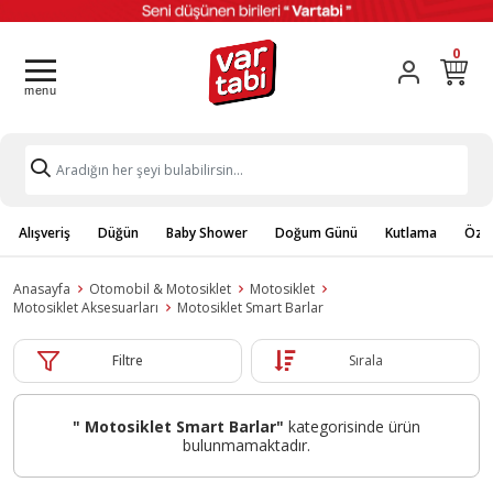
0
Alışveriş
Düğün
Baby Shower
Doğum Günü
Kutlama
Özel
Anasayfa
Otomobil & Motosiklet
Motosiklet
Motosiklet Aksesuarları
Motosiklet Smart Barlar
Filtre
Sırala
" Motosiklet Smart Barlar"
kategorisinde ürün
bulunmamaktadır.