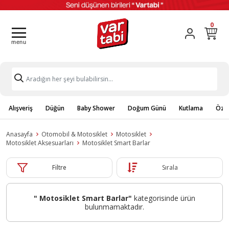
0
Alışveriş
Düğün
Baby Shower
Doğum Günü
Kutlama
Özel
Anasayfa
Otomobil & Motosiklet
Motosiklet
Motosiklet Aksesuarları
Motosiklet Smart Barlar
Filtre
Sırala
" Motosiklet Smart Barlar"
kategorisinde ürün
bulunmamaktadır.