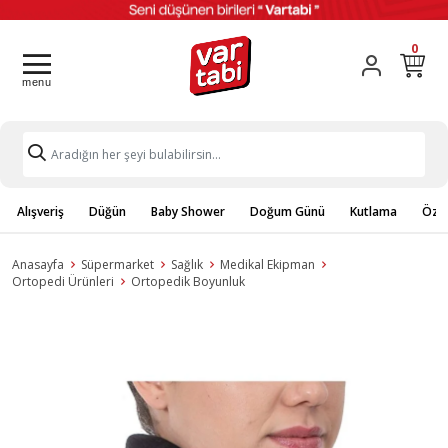
0
Alışveriş
Düğün
Baby Shower
Doğum Günü
Kutlama
Özel
Anasayfa
Süpermarket
Sağlık
Medikal Ekipman
Ortopedi Ürünleri
Ortopedik Boyunluk