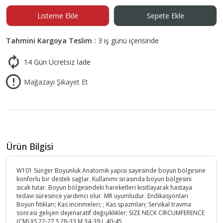
Listeme Ekle
Sepete Ekle
Tahmini Kargoya Teslim :
3 iş günü içerisinde
14 Gün Ücretsiz İade
Mağazayı Şikayet Et
Ürün Bilgisi
W101 Sünger Boyunluk Anatomik yapısı sayesinde boyun bölgesine
konforlu bir destek sağlar. Kullanımı sırasında boyun bölgesini
sıcak tutar. Boyun bölgesindeki hareketleri kısıtlayarak hastaya
tedavi süresince yardımcı olur. MR uyumludur. Endikasyonları
Boyun fıtıkları; Kas incinmeleri; ; Kas spazmları; Servikal travma
sonrası gelişen dejenaratif değişiklikler; SİZE NECK CİRCUMFERENCE
(CM) XS 22-27 S 28-33 M 34-39 L 40-45