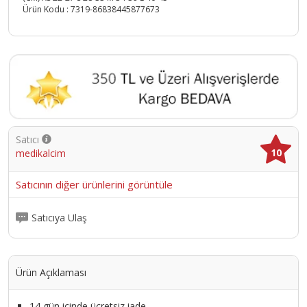
Ürün Kodu :
7319-86838445877673
Satıcı
10
medikalcim
Satıcının diğer ürünlerini görüntüle
Satıcıya Ulaş
Ürün Açıklaması
14 gün içinde ücretsiz iade.