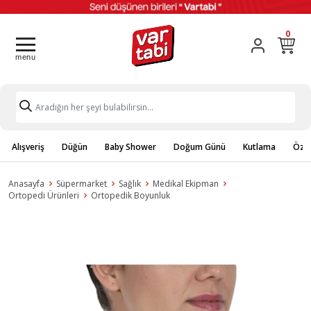
0
Alışveriş
Düğün
Baby Shower
Doğum Günü
Kutlama
Özel
Anasayfa
Süpermarket
Sağlık
Medikal Ekipman
Ortopedi Ürünleri
Ortopedik Boyunluk