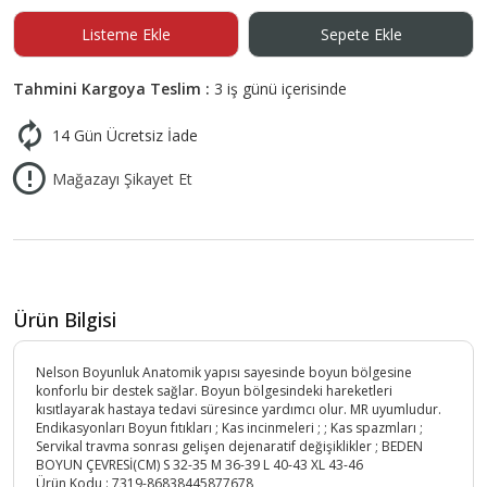
Listeme Ekle
Sepete Ekle
Tahmini Kargoya Teslim :
3 iş günü içerisinde
14 Gün Ücretsiz İade
Mağazayı Şikayet Et
Ürün Bilgisi
Nelson Boyunluk Anatomik yapısı sayesinde boyun bölgesine
konforlu bir destek sağlar. Boyun bölgesindeki hareketleri
kısıtlayarak hastaya tedavi süresince yardımcı olur. MR uyumludur.
Endikasyonları Boyun fıtıkları ; Kas incinmeleri ; ; Kas spazmları ;
Servikal travma sonrası gelişen dejenaratif değişiklikler ; BEDEN
BOYUN ÇEVRESİ(CM) S 32-35 M 36-39 L 40-43 XL 43-46
Ürün Kodu :
7319-86838445877678