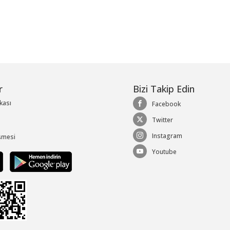
r
Bizi Takip Edin
ikası
Facebook
Twitter
Instagram
şmesi
Youtube