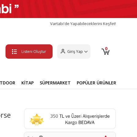
Vartabi'de Yapabileceklerini Keşfet!
0
Listeni Oluştur
Giriş Yap
UTDOOR
KİTAP
SÜPERMARKET
POPÜLER ÜRÜNLER
rse