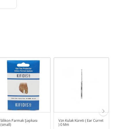
Silikon Parmak Şapkası
Vzn Kulak Küreti ( Ear Curret
Soğutu
(small)
) 0 Mm