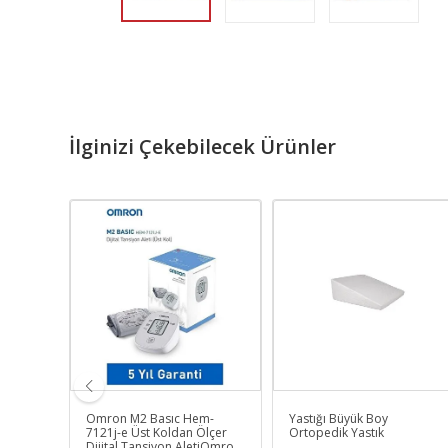
İlginizi Çekebilecek Ürünler
lamaya
Omron M2 Basıc Hem-
Yastığı Büyük Boy
7121j-e Üst Koldan Ölçer
Ortopedik Yastık
Dijital Tansiyon AletiOmron