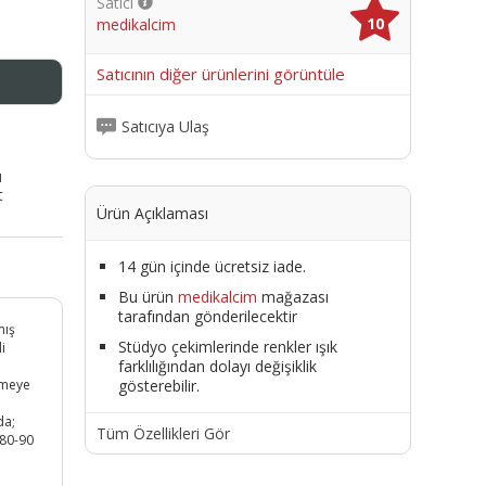
Satıcı
10
medikalcim
me
Satıcının diğer ürünlerini görüntüle
Satıcıya Ulaş
ı
t
Ürün Açıklaması
14 gün içinde ücretsiz iade.
Bu ürün
medikalcim
mağazası
tarafından gönderilecektir
mış
Stüdyo çekimlerinde renkler ışık
i
farklılığından dolayı değişiklik
gösterebilir.
şmeye
da;
Tüm Özellikleri Gör
 80-90