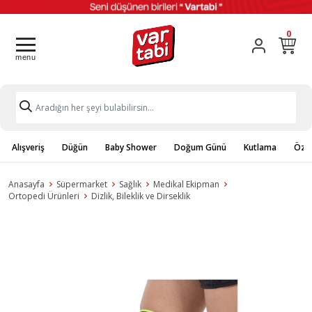
0
Alışveriş
Düğün
Baby Shower
Doğum Günü
Kutlama
Özel
Anasayfa
Süpermarket
Sağlık
Medikal Ekipman
Ortopedi Ürünleri
Dizlik, Bileklik ve Dirseklik