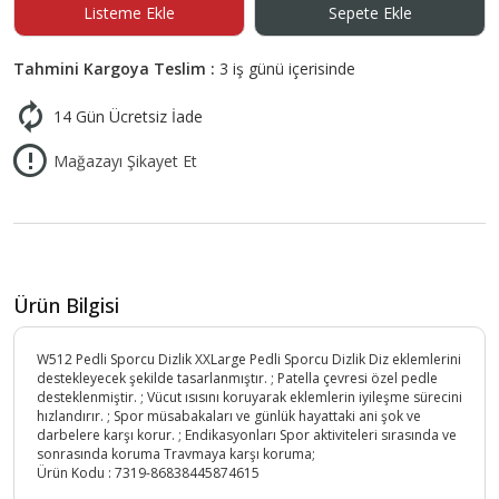
Listeme Ekle
Sepete Ekle
Tahmini Kargoya Teslim :
3 iş günü içerisinde
14 Gün Ücretsiz İade
Mağazayı Şikayet Et
Ürün Bilgisi
W512 Pedli Sporcu Dizlik XXLarge Pedli Sporcu Dizlik Diz eklemlerini
destekleyecek şekilde tasarlanmıştır. ; Patella çevresi özel pedle
desteklenmiştir. ; Vücut ısısını koruyarak eklemlerin iyileşme sürecini
hızlandırır. ; Spor müsabakaları ve günlük hayattaki ani şok ve
darbelere karşı korur. ; Endikasyonları Spor aktiviteleri sırasında ve
sonrasında koruma Travmaya karşı koruma;
Ürün Kodu :
7319-86838445874615