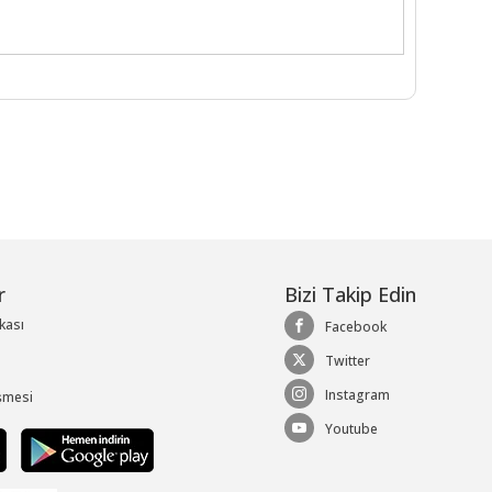
r
Bizi Takip Edin
ikası
Facebook
Twitter
Instagram
şmesi
Youtube