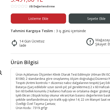
itaplar
Epilatör
Tesettür Giyim
Ev Terliği & Botu
Çocuk ve Ebeveyn Kitapları
Foto & Kamera
Kemer & Pantolon Askısı
 Albümü
Kolonya
Yolluk
Medikal Ekipman
Figür Oyuncaklar
Çay ve Kahve Demleme
Saç Kremi
Broş
(0) Değerlendirme
cuk Kitapları
 Terlik
Tıraş Makinesi
Eşarp
Acil Durum & Güvenlik Ekipman
Ev Botu
Aktivite & Eğitici Kitaplar
Plaj Giyim
Kemer
k
Cinsel Sağlık
Oyun Hamurları
Mutfak Saklama ve Düzenle
Saç Şekillendirici Ürünler
Yaka İğnesi
bi Kitapları
caklar
kabısı
Saç Düzleştirici
Tesettür Elbise
Tıraş,Ağda ve Epilasyon
Elektrik & Aydınlatma
Ev Terliği
Güvenlik Kiti
Çocuk Bakımı & Ebeveynlik
Bikini Takımı
Pantolon Askısı
Listeme Ekle
Sepete Ekle
Oyuncak Araçlar
Baharatlık
Diğer Aksesuar
an
i
ooter&Paten
Saç Kurutma Makinesi
Tesettür Gömlek
Ağda & Tüy Dökücü
Abajur
Panduf
İlk Yardım Seti
Çocuk Masal ve Öykü Kitabı
Bikini Altı
Saç Aksesuarı
rı
Oyuncak Bebek
itimi
llı Araçlar
let
Tesettür Plaj Giyim
Islak Tıraş
Aplik
Patik
Banyo
Deniz Şortu
Klima & Isıtıcı
Saç Bandı
Tahmini Kargoya Teslim :
3 iş günü içerisinde
Diğer Oyuncaklar
Ürünleri
isyon
Tesettür Etek
Kaş Makası
Avize
Banyo Tekstili
Mayo
m
Klima
Ayakkabı Bakım Malzemesi
Toka
Mağazay
14 Gün Ücretsiz
ık
nleri
ı
Tesettür Ceket & Yelek
Cımbız
Lambader
Banyo Aksesuarları
Bone & Deniz Gözlüğü
Vantilatör
Taç
Şikayet E
İade
 Oyuncakları
Tesettür Takımlar
Mayokini
Isıtıcı
Bandana
esuarları
Tesettür Abiye
Pareo
Ürün Bilgisi
Plaj Havlusu
Ürün Açıklaması Ölçümleri Klinik Olarak Test Edilmiştir (Alman EN IS
81060; 2 standardına göre onaylanmış ölçüm doğruluğu) Düzensiz 
Tespiti (Aritmi kontrolü = düzensiz nabız dalgalarının tespiti) Şarj Edil
Batarya (Şarj edilebilir uzun süreli pil; pil gerektirmez) 2 x 60 Hafızal
biri 60 bellek konumlu 2 kullanıcı hafızası ve ortalama değer gösterg
Işıklı Ekran ( Büyük kolay okunur ekran) Kan basıncı değerlerinin basit
şekilde sınıflandırılması için trafik ışığı işlevi 14; 22 cm Manşet Saat v
Özelliği Özel Taşıma Çantası;
Ürün Kodu :
7319-grfgr