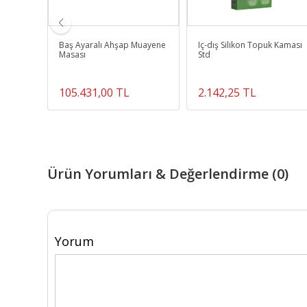
nabilir
Baş Ayaralı Ahşap Muayene
Iç-dış Silikon Topuk Kaması
Masası
Std
105.431,00 TL
2.142,25 TL
Ürün Yorumları & Değerlendirme (0)
Yorum