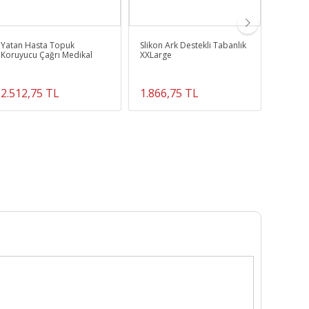
Yatan Hasta Topuk
Slikon Ark Destekli Tabanlık
RL-015
Koruyucu Çağrı Medikal
XXLarge
Titreşi
2.512,75 TL
1.866,75 TL
3.676