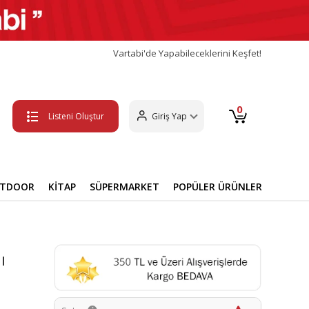
Vartabi'de Yapabileceklerini Keşfet!
0
Listeni Oluştur
Giriş Yap
UTDOOR
KİTAP
SÜPERMARKET
POPÜLER ÜRÜNLER
ı