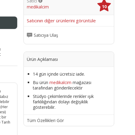
Satıcı
10
medikalcim
me
Satıcının diğer ürünlerini görüntüle
Satıcıya Ulaş
ı
t
Ürün Açıklaması
14 gün içinde ücretsiz iade.
Bu ürün
medikalcim
mağazası
tarafından gönderilecektir
O
Stüdyo çekimlerinde renkler ışık
Nabız
farklılığından dolayı değişiklik
ebilir
gösterebilir.
ı (Her
esi)
 bir
Tüm Özellikleri Gör
e Tarih