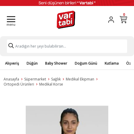
0
Alışveriş
Düğün
Baby Shower
Doğum Günü
Kutlama
Özel
Anasayfa
Süpermarket
Sağlık
Medikal Ekipman
Ortopedi Ürünleri
Medikal Korse