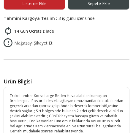
Listeme Ekle
Sepete Ekle
Tahmini Kargoya Teslim :
3 iş günü içerisinde
14 Gün Ücretsiz İade
Mağazayı Şikayet Et
Ürün Bilgisi
TrakoLomber Korse Large Beden Hava alabilen kumaştan
üretilmiştir. ; Postural destek sağlayan omuz bantları koltuk altından
geçerek arkadan çapraz gelip önde birleşerek lomber bölgesine
destek sağlar. ; Sırt bölgesinde bulunan 2 adet çelik destek vücüdun
şeklini alabilmektedir. ; Günlük hayatta hastaya güven ve rahatlık
hissi verir. ; Endikasyonlar Tüm omur fıtıklarında Ani ve uzun süreli
bel ağrılarında Kemik erimesinde Ani ve uzun süreli bel ağrılarında
Cerrahi müdahale sonrası rehabilitasyonda.;