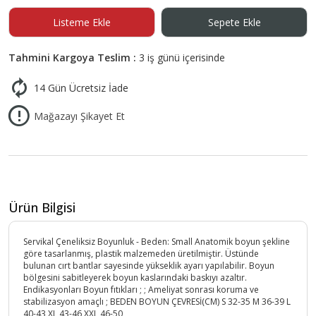
Listeme Ekle
Sepete Ekle
Tahmini Kargoya Teslim :
3 iş günü içerisinde
14 Gün Ücretsiz İade
Mağazayı Şikayet Et
Ürün Bilgisi
Servikal Çeneliksiz Boyunluk - Beden: Small Anatomik boyun şekline
göre tasarlanmış, plastik malzemeden üretilmiştir. Üstünde
bulunan cırt bantlar sayesinde yükseklik ayarı yapılabilir. Boyun
bölgesini sabitleyerek boyun kaslarındaki baskıyı azaltır.
Endikasyonları Boyun fıtıkları ; ; Ameliyat sonrası koruma ve
stabilizasyon amaçlı ; BEDEN BOYUN ÇEVRESİ(CM) S 32-35 M 36-39 L
40-43 XL 43-46 XXL 46-50