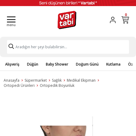
0
Alışveriş
Düğün
Baby Shower
Doğum Günü
Kutlama
Özel
Anasayfa
Süpermarket
Sağlık
Medikal Ekipman
Ortopedi Ürünleri
Ortopedik Boyunluk