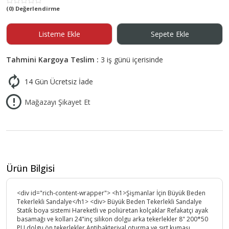
(0) Değerlendirme
Listeme Ekle
Sepete Ekle
Tahmini Kargoya Teslim :
3 iş günü içerisinde
14 Gün Ücretsiz İade
Mağazayı Şikayet Et
Ürün Bilgisi
<div id="rich-content-wrapper"> <h1>Şişmanlar İçin Büyük Beden
Tekerlekli Sandalye</h1> <div> Büyük Beden Tekerlekli Sandalye
Statik boya sistemi Hareketli ve poliüretan kolçaklar Refakatçi ayak
basamağı ve kolları 24"inç silikon dolgu arka tekerlekler 8" 200*50
PU dolgu ön tekerlekler Antibakteriyal oturma ve sırt kumaşı