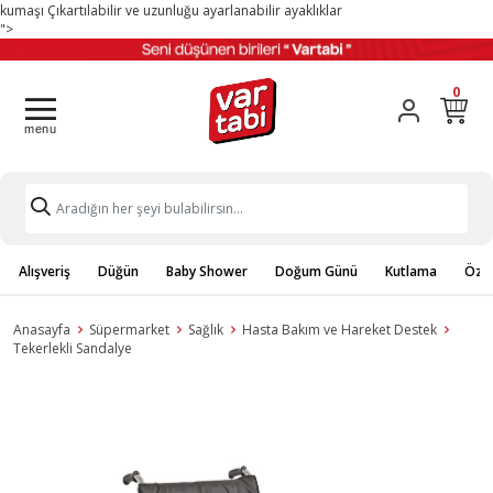
kumaşı Çıkartılabilir ve uzunluğu ayarlanabilir ayaklıklar
">
0
Alışveriş
Düğün
Baby Shower
Doğum Günü
Kutlama
Özel
Anasayfa
Süpermarket
Sağlık
Hasta Bakım ve Hareket Destek
Tekerlekli Sandalye