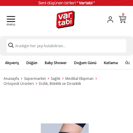
0
Alışveriş
Düğün
Baby Shower
Doğum Günü
Kutlama
Özel
Anasayfa
Süpermarket
Sağlık
Medikal Ekipman
Ortopedi Ürünleri
Dizlik, Bileklik ve Dirseklik