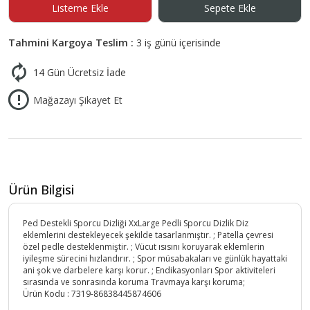
Listeme Ekle
Sepete Ekle
Tahmini Kargoya Teslim :
3 iş günü içerisinde
14 Gün Ücretsiz İade
Mağazayı Şikayet Et
Ürün Bilgisi
Ped Destekli Sporcu Dizliği XxLarge Pedli Sporcu Dizlik Diz
eklemlerini destekleyecek şekilde tasarlanmıştır. ; Patella çevresi
özel pedle desteklenmiştir. ; Vücut ısısını koruyarak eklemlerin
iyileşme sürecini hızlandırır. ; Spor müsabakaları ve günlük hayattaki
ani şok ve darbelere karşı korur. ; Endikasyonları Spor aktiviteleri
sırasında ve sonrasında koruma Travmaya karşı koruma;
Ürün Kodu :
7319-86838445874606