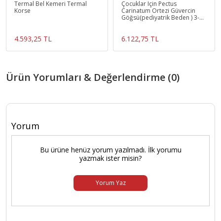
Termal Bel Kemeri Termal
Çocuklar Için Pectus
Korse
Carinatum Ortezi Güvercin
Göğsü(pediyatrik Beden ) 3-15
Yas
4.593,25 TL
6.122,75 TL
Ürün Yorumları & Değerlendirme (0)
Yorum
Bu ürüne henüz yorum yazılmadı. İlk yorumu
yazmak ister misin?
Yorum Yaz