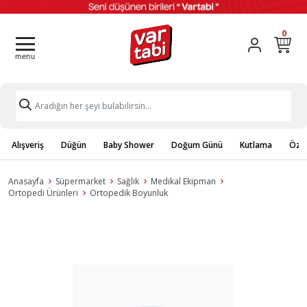
0
Alışveriş
Düğün
Baby Shower
Doğum Günü
Kutlama
Özel
Anasayfa
Süpermarket
Sağlık
Medikal Ekipman
Ortopedi Ürünleri
Ortopedik Boyunluk