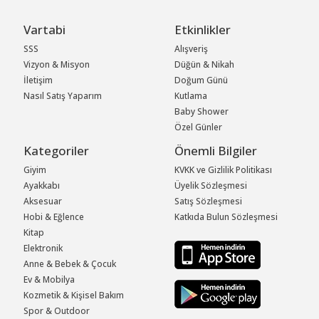
Vartabi
Etkinlikler
SSS
Alışveriş
Vizyon & Misyon
Düğün & Nikah
İletişim
Doğum Günü
Nasıl Satış Yaparım
Kutlama
Baby Shower
Özel Günler
Kategoriler
Önemli Bilgiler
Giyim
KVKK ve Gizlilik Politikası
Ayakkabı
Üyelik Sözleşmesi
Aksesuar
Satış Sözleşmesi
Hobi & Eğlence
Katkıda Bulun Sözleşmesi
Kitap
Elektronik
Anne & Bebek & Çocuk
Ev & Mobilya
Kozmetik & Kişisel Bakım
Spor & Outdoor