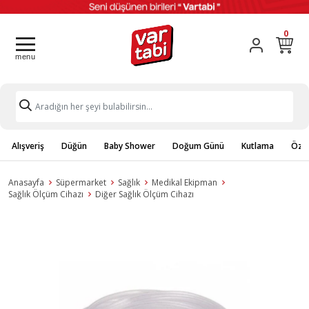
0
Alışveriş
Düğün
Baby Shower
Doğum Günü
Kutlama
Özel
Anasayfa
Süpermarket
Sağlık
Medikal Ekipman
Sağlık Ölçüm Cihazı
Diğer Sağlık Ölçüm Cihazı