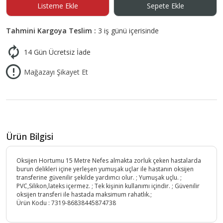
Listeme Ekle
Sepete Ekle
Tahmini Kargoya Teslim :
3 iş günü içerisinde
14 Gün Ücretsiz İade
Mağazayı Şikayet Et
Ürün Bilgisi
Oksijen Hortumu 15 Metre Nefes almakta zorluk çeken hastalarda
burun delikleri içine yerleşen yumuşak uçlar ile hastanın oksijen
transferine güvenilir şekilde yardımcı olur. ; Yumuşak uçlu. ;
PVC,Silikon,lateks içermez. ; Tek kişinin kullanımı içindir. ; Güvenilir
oksijen transferi ile hastada maksimum rahatlık.;
Ürün Kodu :
7319-86838445874738