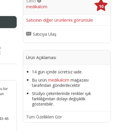
Satıcı
10
medikalcim
me
Satıcının diğer ürünlerini görüntüle
Satıcıya Ulaş
ı
t
Ürün Açıklaması
14 gün içinde ücretsiz iade.
Bu ürün
medikalcim
mağazası
tarafından gönderilecektir
u bir
Stüdyo çekimlerinde renkler ışık
yun
farklılığından dolayı değişiklik
gösterebilir.
Tüm Özellikleri Gör
43-46