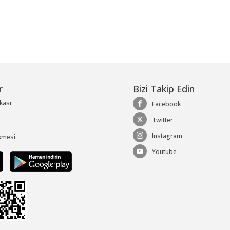
r
Bizi Takip Edin
ikası
Facebook
Twitter
Instagram
şmesi
Youtube