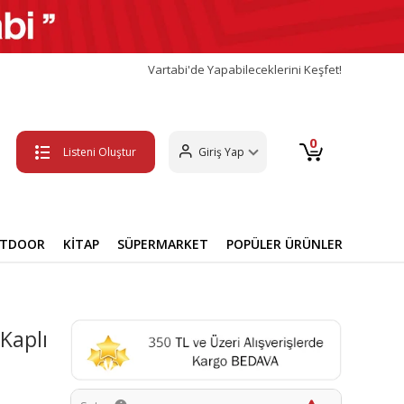
Vartabi'de Yapabileceklerini Keşfet!
0
Listeni Oluştur
Giriş Yap
UTDOOR
KİTAP
SÜPERMARKET
POPÜLER ÜRÜNLER
Kaplı