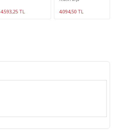
Renk 1
4.593,25 TL
4.094,50 TL
2.142