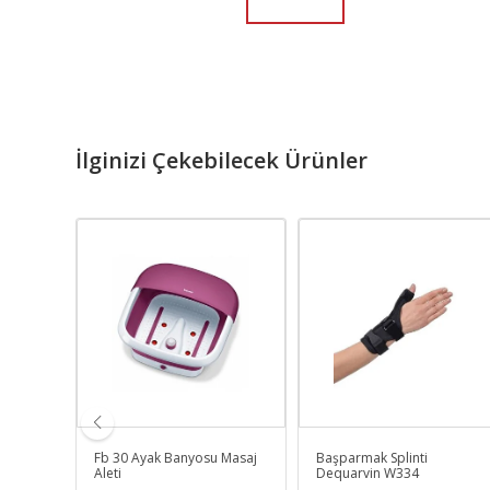
İlginizi Çekebilecek Ürünler
Fb 30 Ayak Banyosu Masaj
Başparmak Splinti
t 85 gr
Aleti
Dequarvin W334