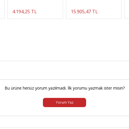
4.194,25 TL
15.905,47 TL
Bu ürüne henüz yorum yazılmadı. İlk yorumu yazmak ister misin?
Yorum Yaz