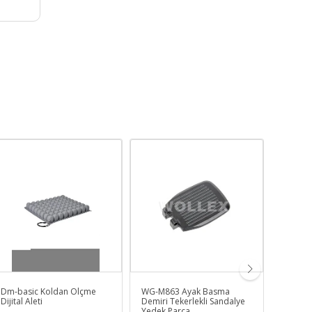
Dm-basic Koldan Ölçme
WG-M863 Ayak Basma
OctaCa
Dijital Aleti
Demiri Tekerlekli Sandalye
Yapışk
Yedek Parça
Bandaj 