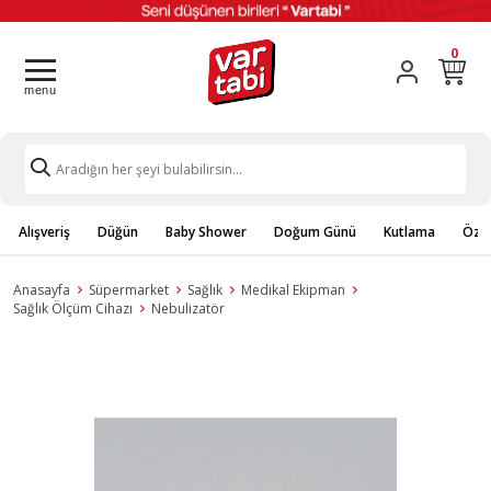
0
Alışveriş
Düğün
Baby Shower
Doğum Günü
Kutlama
Özel
Anasayfa
Süpermarket
Sağlık
Medikal Ekipman
Sağlık Ölçüm Cihazı
Nebulizatör