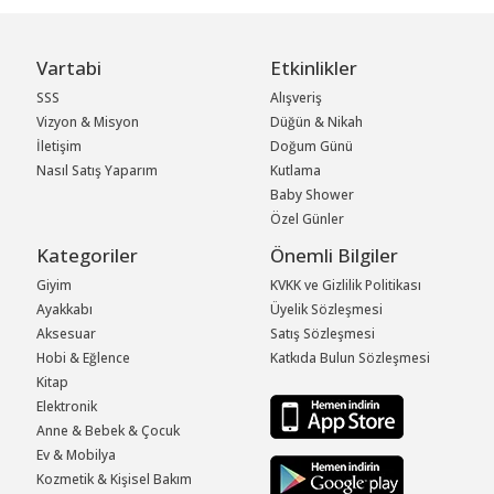
Vartabi
Etkinlikler
SSS
Alışveriş
Vizyon & Misyon
Düğün & Nikah
İletişim
Doğum Günü
Nasıl Satış Yaparım
Kutlama
Baby Shower
Özel Günler
Kategoriler
Önemli Bilgiler
Giyim
KVKK ve Gizlilik Politikası
Ayakkabı
Üyelik Sözleşmesi
Aksesuar
Satış Sözleşmesi
Hobi & Eğlence
Katkıda Bulun Sözleşmesi
Kitap
Elektronik
Anne & Bebek & Çocuk
Ev & Mobilya
Kozmetik & Kişisel Bakım