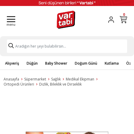
0
Alışveriş
Düğün
Baby Shower
Doğum Günü
Kutlama
Özel
Anasayfa
Süpermarket
Sağlık
Medikal Ekipman
Ortopedi Ürünleri
Dizlik, Bileklik ve Dirseklik