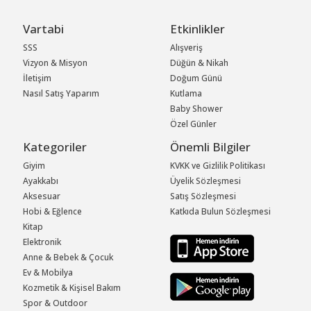
Vartabi
Etkinlikler
SSS
Alışveriş
Vizyon & Misyon
Düğün & Nikah
İletişim
Doğum Günü
Nasıl Satış Yaparım
Kutlama
Baby Shower
Özel Günler
Kategoriler
Önemli Bilgiler
Giyim
KVKK ve Gizlilik Politikası
Ayakkabı
Üyelik Sözleşmesi
Aksesuar
Satış Sözleşmesi
Hobi & Eğlence
Katkıda Bulun Sözleşmesi
Kitap
Elektronik
Anne & Bebek & Çocuk
Ev & Mobilya
Kozmetik & Kişisel Bakım
Spor & Outdoor