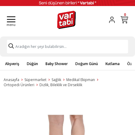
0
Alışveriş
Düğün
Baby Shower
Doğum Günü
Kutlama
Özel
Anasayfa
Süpermarket
Sağlık
Medikal Ekipman
Ortopedi Ürünleri
Dizlik, Bileklik ve Dirseklik