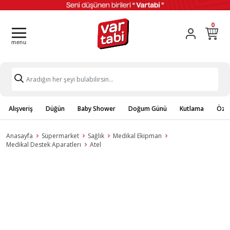
0
Alışveriş
Düğün
Baby Shower
Doğum Günü
Kutlama
Özel
Anasayfa
Süpermarket
Sağlık
Medikal Ekipman
Medikal Destek Aparatlerı
Atel