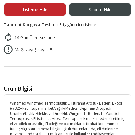
Listeme Ekle
Sepete Ekle
Tahmini Kargoya Teslim :
3 iş günü içerisinde
14 Gün Ücretsiz İade
Mağazayı Şikayet Et
Ürün Bilgisi
Wingmed Wıngmed Termoplastik El Istirahat Afosu - Beden: L - Sol
(w 325-l-sol) Süpermarket/Sağlık/Medikal Ekipman/Ortopedi
Ürünleri/Dizlik, Bileklik ve Dirseklik Wingmed - Beden: L - Yön: Sol
Termoplastik El İstirahat Afosu Termoplastik malzemeden üretilmiş
el ve bilek ortezidir.; El bileği ve parmakları istirahat konumunda
tutar.; Alçı sonrası veya bileğin ağrılı durumlarında, eli dinlenme
pozisyonunda stabil tutmak amacı ile kullanılır.; Endikasyonlar El