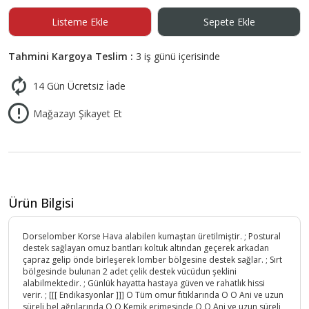
Listeme Ekle
Sepete Ekle
Tahmini Kargoya Teslim :
3 iş günü içerisinde
14 Gün Ücretsiz İade
Mağazayı Şikayet Et
Ürün Bilgisi
Dorselomber Korse Hava alabilen kumaştan üretilmiştir. ; Postural
destek sağlayan omuz bantları koltuk altından geçerek arkadan
çapraz gelip önde birleşerek lomber bölgesine destek sağlar. ; Sırt
bölgesinde bulunan 2 adet çelik destek vücüdun şeklini
alabilmektedir. ; Günlük hayatta hastaya güven ve rahatlık hissi
verir. ; [[[ Endikasyonlar ]]] O Tüm omur fıtıklarında O O Ani ve uzun
süreli bel ağrılarında O O Kemik erimesinde O O Ani ve uzun süreli