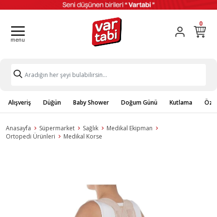
0
Alışveriş
Düğün
Baby Shower
Doğum Günü
Kutlama
Özel
Anasayfa
Süpermarket
Sağlık
Medikal Ekipman
Ortopedi Ürünleri
Medikal Korse