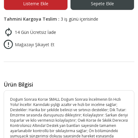
Listeme Ekle
Sepete Ekle
Tahmini Kargoya Teslim :
3 iş günü içerisinde
14 Gün Ücretsiz İade
Mağazayı Şikayet Et
Ürün Bilgisi
Doğum Sonrası Korse SMALL Doğum Sonrası İncelmenin En Hızlı
Yolu! İnceltir: Karındaki şişliği azaltır ve hızlı bir incelme sağlar;
Destekler: Harika bir şekilde belinizi ve sırtınızı destekler; Dik Tutar:
Emzirme sırasında duruşunuzu dikleştirir; Kolaylaştırır: Sarkan deriyi
toparlar ve kilo vermenizi kolaylaştırır; Owli Korse ile Sıkılık Derecesi
Kontrolünüz Altında! Destek yan bantları sayesinde tamamen
ayarlanabilir kontrollü bir sıkılaştırma sağlar; Ön bölümündeki
yumuşacık süngerimsi dokusu sayesinde hareket esnasında