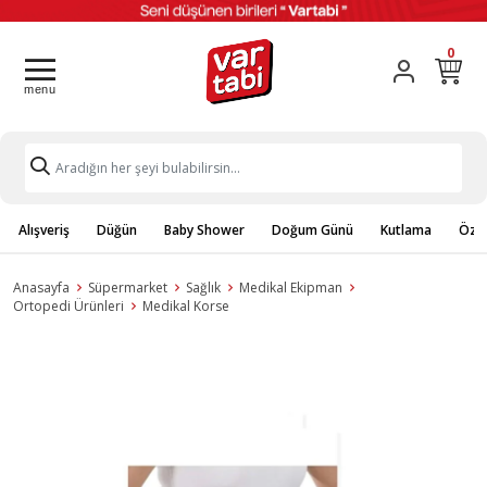
0
Alışveriş
Düğün
Baby Shower
Doğum Günü
Kutlama
Özel
Anasayfa
Süpermarket
Sağlık
Medikal Ekipman
Ortopedi Ürünleri
Medikal Korse