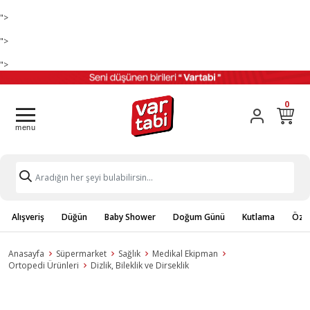
">
">
">
0
Alışveriş
Düğün
Baby Shower
Doğum Günü
Kutlama
Özel
Anasayfa
Süpermarket
Sağlık
Medikal Ekipman
Ortopedi Ürünleri
Dizlik, Bileklik ve Dirseklik