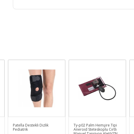
Patella Destekli Dizlik
Ty-p02 Palm Hemşire Tipi
Pediatrik
Aneroid Steteskoplu Cırtlı
Manuel Tansiyon AletiVZN