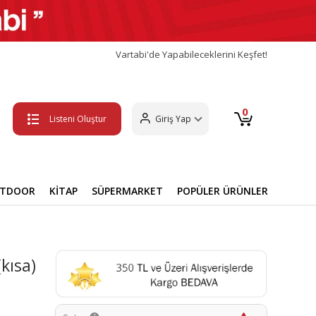
Vartabi'de Yapabileceklerini Keşfet!
0
Listeni Oluştur
Giriş Yap
UTDOOR
KİTAP
SÜPERMARKET
POPÜLER ÜRÜNLER
kısa)