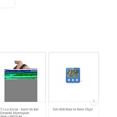
T.l.s.o Korse - Karın Ve Bel
Dm-658 Mavi Isı Nem Ölçer
Dm-325 
Destekli Alüminyum
SMALLMEDİUM