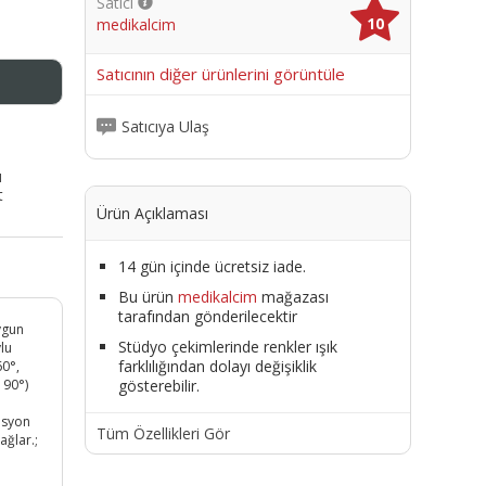
Satıcı
10
medikalcim
me
Satıcının diğer ürünlerini görüntüle
Satıcıya Ulaş
ı
t
Ürün Açıklaması
14 gün içinde ücretsiz iade.
Bu ürün
medikalcim
mağazası
tarafından gönderilecektir
ygun
Stüdyo çekimlerinde renkler ışık
lu
farklılığından dolayı değişiklik
60°,
gösterebilir.
 90°)
asyon
Tüm Özellikleri Gör
ağlar.;