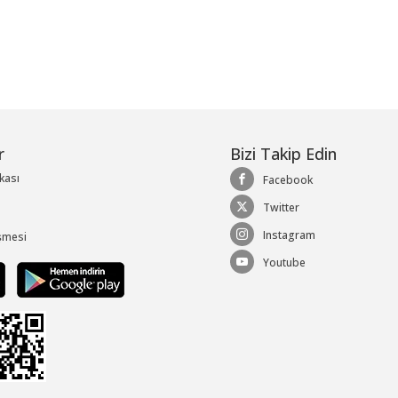
r
Bizi Takip Edin
ikası
Facebook
Twitter
Instagram
şmesi
Youtube