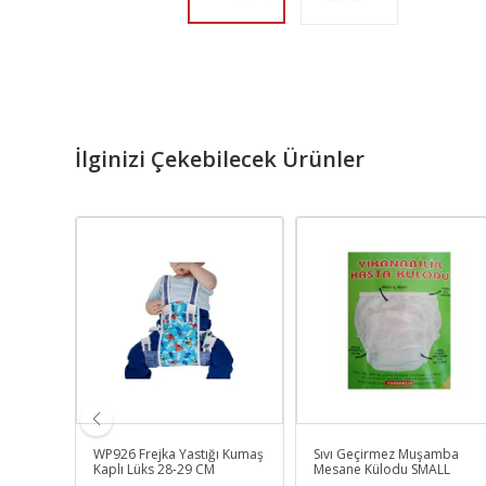
İlginizi Çekebilecek Ürünler
yyar
WP926 Frejka Yastığı Kumaş
Sıvı Geçirmez Muşamba
şlı
Kaplı Lüks 28-29 CM
Mesane Külodu SMALL
ozetli