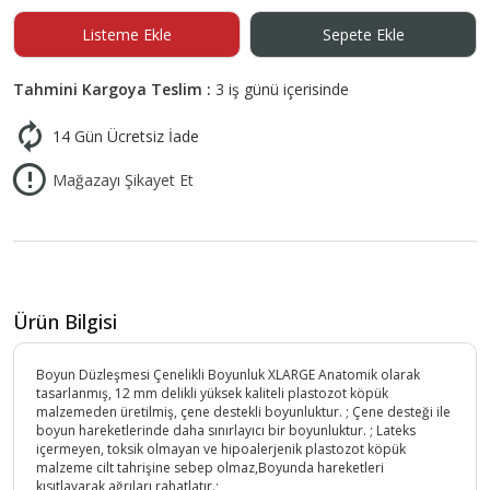
Listeme Ekle
Sepete Ekle
Tahmini Kargoya Teslim :
3 iş günü içerisinde
14 Gün Ücretsiz İade
Mağazayı Şikayet Et
Ürün Bilgisi
Boyun Düzleşmesi Çenelikli Boyunluk XLARGE Anatomik olarak
tasarlanmış, 12 mm delikli yüksek kaliteli plastozot köpük
malzemeden üretilmiş, çene destekli boyunluktur. ; Çene desteği ile
boyun hareketlerinde daha sınırlayıcı bir boyunluktur. ; Lateks
içermeyen, toksik olmayan ve hipoalerjenik plastozot köpük
malzeme cilt tahrişine sebep olmaz,Boyunda hareketleri
kısıtlayarak ağrıları rahatlatır.;