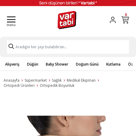
0
Alışveriş
Düğün
Baby Shower
Doğum Günü
Kutlama
Özel
Anasayfa
Süpermarket
Sağlık
Medikal Ekipman
Ortopedi Ürünleri
Ortopedik Boyunluk