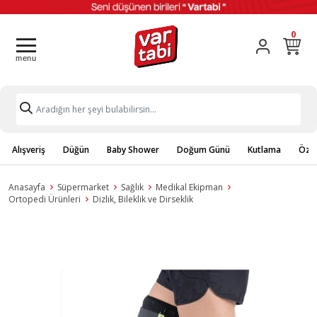
0
Alışveriş
Düğün
Baby Shower
Doğum Günü
Kutlama
Özel
Anasayfa
Süpermarket
Sağlık
Medikal Ekipman
Ortopedi Ürünleri
Dizlik, Bileklik ve Dirseklik