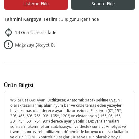
Listeme Ekle
Sepete Ekle
Tahmini Kargoya Teslim :
3 iş günü içerisinde
14 Gün Ücretsiz İade
Mağazayı Şikayet Et
Ürün Bilgisi
W515(Kısa) Açı Ayarlı Dizlik(Kısa) Anatomik bacak şekline uygun
olarak tasarlanmış alüminyum bar ve cilde temas eden yüzeyleri
havlu kumas olan derece ayarlı diz ortezidir. ; Fleksiyon (0°, 15°,
30°, 45°, 60°, 75°, 90°, 105°, 120°) ve ekstansiyon (-15°, 0°, 15°,
30°, 45°, 60°, 75°, 90°) derece ayarı yapılır. ; Diz yaralanmaları
sonrası mükemmel bir stabilizasyon ve destek sunar. ; Ameliyat ve
travma sonrası rehabilitasyon döneminde koruyucu olarak kullanılır
ve dizin R.O.M. ; kontrolünü sağlar. ; Kısa ve uzun olarak 2 boyu