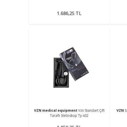
1.686,25 TL
VZN medical equipment
Vzn Standart Çift
VZN
S
Taraflı Stetoskop Ty-s02