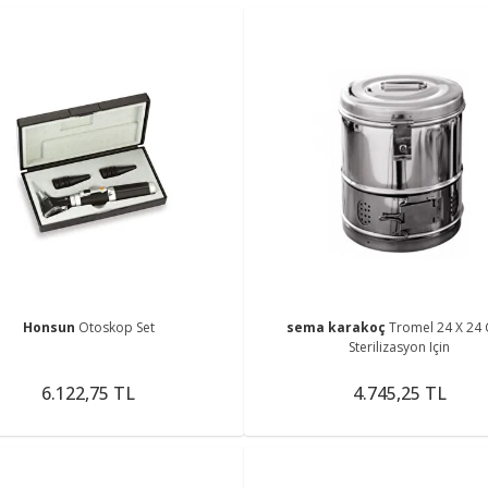
Honsun
Otoskop Set
sema karakoç
Tromel 24 X 24 
Sterilizasyon Için
6.122,75 TL
4.745,25 TL