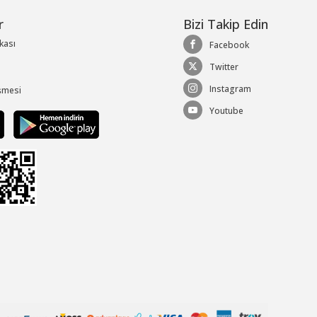
r
Bizi Takip Edin
ikası
Facebook
Twitter
Instagram
şmesi
Youtube