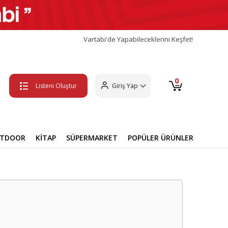
Vartabi'de Yapabileceklerini Keşfet!
0
Listeni Oluştur
Giriş Yap
UTDOOR
KİTAP
SÜPERMARKET
POPÜLER ÜRÜNLER