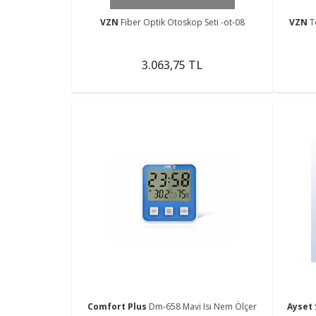
VZN
Fiber Optik Otoskop Seti -ot-08
VZN
T
3.063,75 TL
Comfort Plus
Dm-658 Mavi Isı Nem Ölçer
Ayset