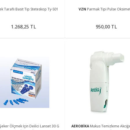
ek Taraflı Basit Tip Steteskop Ty-S01
VZN
Parmak Tipi Pulse Oksime
1.268,25 TL
950,00 TL
Şeker Ölçmek Için Deilici Lanset 30 G
AEROBİKA
Mukus Temizleme Akciğe