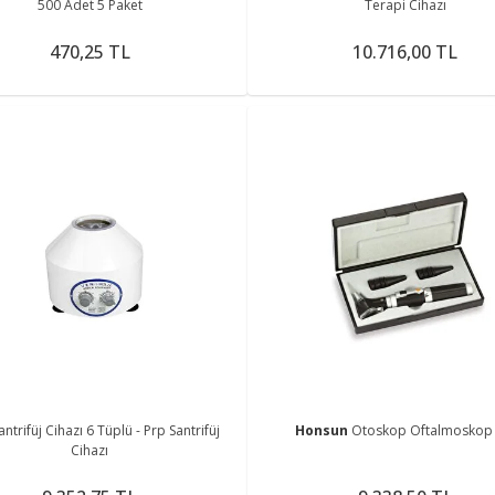
500 Adet 5 Paket
Terapi Cihazı
470,25 TL
10.716,00 TL
antrifüj Cihazı 6 Tüplü - Prp Santrifüj
Honsun
Otoskop Oftalmoskop 
Cihazı