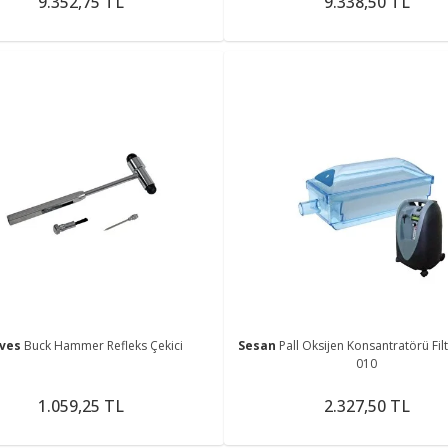
9.352,75 TL
9.338,50 TL
ves
Buck Hammer Refleks Çekici
Sesan
Pall Oksijen Konsantratörü Filt
010
1.059,25 TL
2.327,50 TL