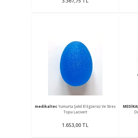
3.367,75 TL
medikaltec
Yumurta Şekil El Egzersiz Ve Stres
MEDİKA
Topu Lacivert
D
1.653,00 TL