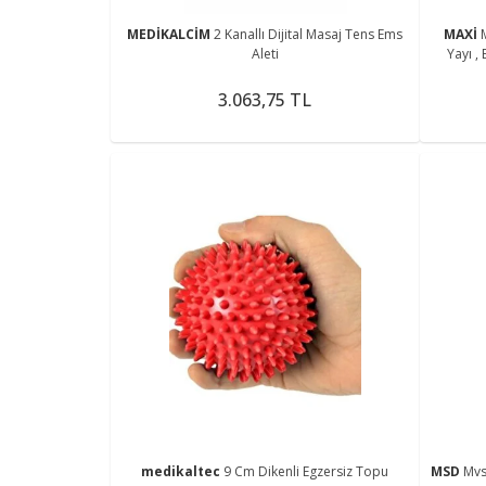
MEDİKALCİM
2 Kanallı Dijital Masaj Tens Ems
MAXİ
Aleti
Yayı ,
3.063,75 TL
medikaltec
9 Cm Dikenli Egzersiz Topu
MSD
Mvs