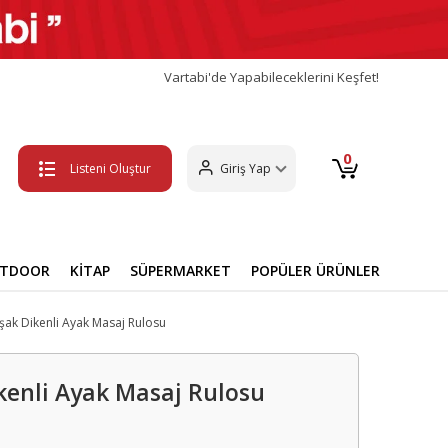
Vartabi'de Yapabileceklerini Keşfet!
0
Listeni Oluştur
Giriş Yap
UTDOOR
KİTAP
SÜPERMARKET
POPÜLER ÜRÜNLER
şak Dikenli Ayak Masaj Rulosu
kenli Ayak Masaj Rulosu