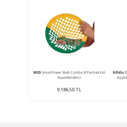
MSD
(mvs) Power Web Combo El Parmak Kol
Kifidis
E
Kuvvetlendirici
Güçlen
9.186,50 TL