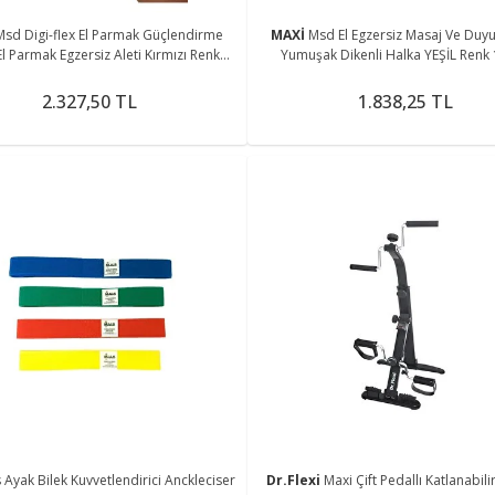
Msd Digi-flex El Parmak Güçlendirme
MAXİ
Msd El Egzersiz Masaj Ve Duyu
 El Parmak Egzersiz Aleti Kırmızı Renk
Yumuşak Dikenli Halka YEŞİL Renk
(hafif)
2.327,50 TL
1.838,25 TL
 Ayak Bilek Kuvvetlendirici Anckleciser
Dr.Flexi
Maxi Çift Pedallı Katlanabilir