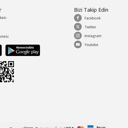
r
Bizi Takip Edin
ikası
Facebook
Twitter
Instagram
şmesi
Youtube