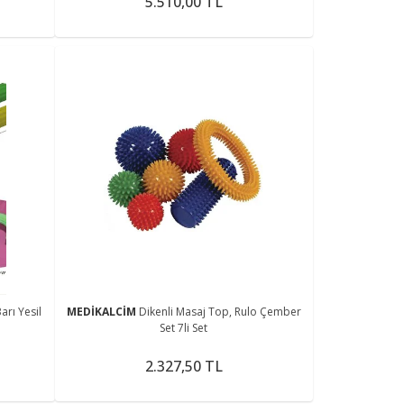
5.510,00 TL
arı Yesil
MEDİKALCİM
Dikenli Masaj Top, Rulo Çember
Set 7li Set
2.327,50 TL