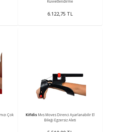
Kuvvetlendirme
6.122,75 TL
mızı Çok
Kifidis
Mvs Moves Direnci Ayarlanabilir El
Bileği Egzersiz Aleti