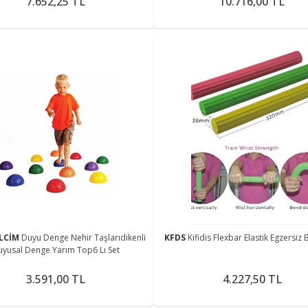
7.652,25 TL
10.716,00 TL
LCİM
Duyu Denge Nehir Taşlarıdikenli
KFDS
Kifidis Flexbar Elastik Egzersiz B
uyusal Denge Yarım Top6 Lı Set
3.591,00 TL
4.227,50 TL