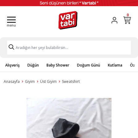
0
Alışveriş
Düğün
Baby Shower
Doğum Günü
Kutlama
Özel
Anasayfa
Giyim
Üst Giyim
Sweatshirt